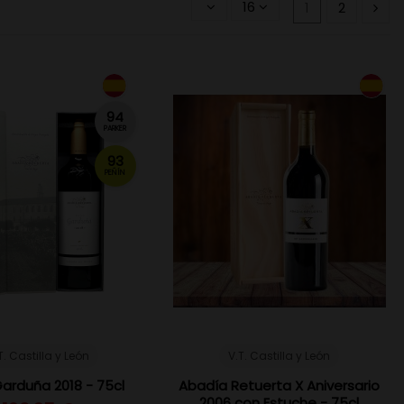
16
1
2
94
PARKER
93
PEÑÍN
T. Castilla y León
V.T. Castilla y León
arduña 2018 - 75cl
Abadía Retuerta X Aniversario
2006 con Estuche - 75cl