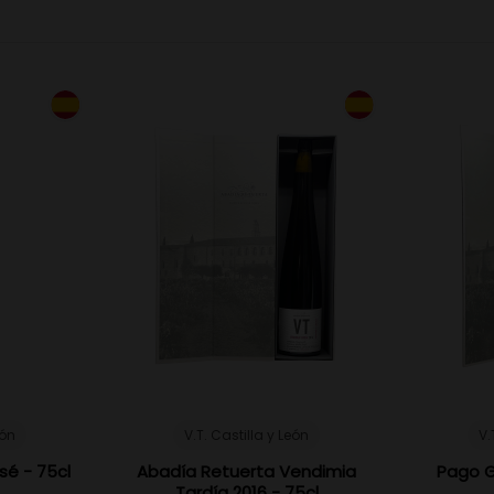
eón
V.T. Castilla y León
V.
sé - 75cl
Abadía Retuerta Vendimia
Pago G
Tardía 2016 - 75cl