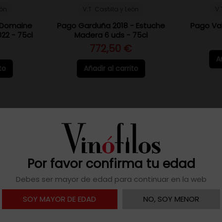
eón
V.T. Castilla y León
V.
 Domaine
Pago Garduña 2018 - Estuche
Pago Val
22 - 75cl
Madera 6 uds - 75cl
772,50 €
A
to
Añadir al carrito
Por favor confirma tu edad
Debes ser mayor de edad para continuar en la web
SOY MAYOR DE EDAD
NO, SOY MENOR