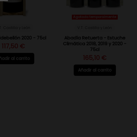
Agotado temporalmente
T. Castilla y León
V.T. Castilla y León
debellón 2020 - 75cl
Abadía Retuerta - Estuche
Climática 2018, 2019 y 2020 -
117,50 €
75cl
165,10 €
ñadir al carrito
Añadir al carrito