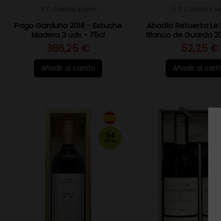
V.T. Castilla y León
V.T. Castilla y L
Pago Garduña 2018 - Estuche
Abadía Retuerta Le
Madera 3 uds - 75cl
Blanco de Guarda 20
386,25 €
52,25 €
Añadir al carrito
Añadir al carri
94
PEÑÍN