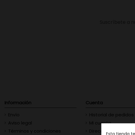
Suscríbete a n
Información
Cuenta
Envío
Historial de pedidos
Aviso legal
Mi cuenta
Términos y condiciones
Direcciones
Esta tienda t