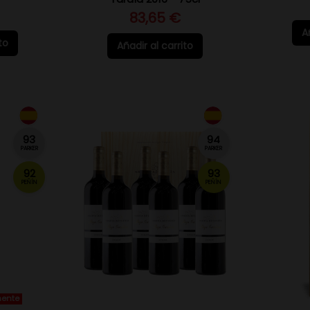
83,65 €
A
to
Añadir al carrito
93
94
PARKER
PARKER
92
93
PEÑÍN
PEÑÍN
mente