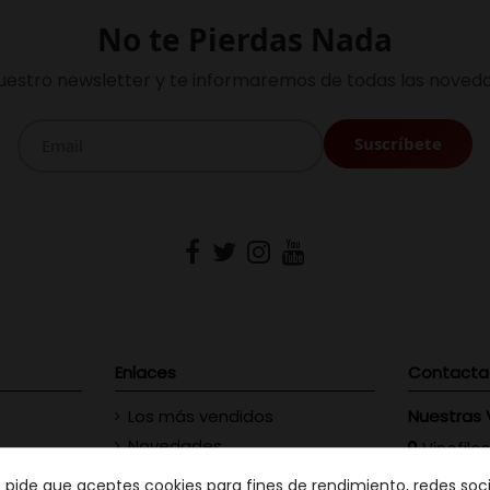
No te Pierdas Nada
uestro newsletter y te informaremos de todas las noveda
Enlaces
Contacta
Los más vendidos
Nuestras 
Novedades
Vinofilos
23 - Gran
Contacte con nosotros
e pide que aceptes cookies para fines de rendimiento, redes soci