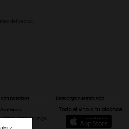
des del sector.
 con nosotros
Descarga nuestra App
Todo el vino a tu alcance
Vinotecas:
 Triana: Viera y Clavijo,
 Canaria
ales y