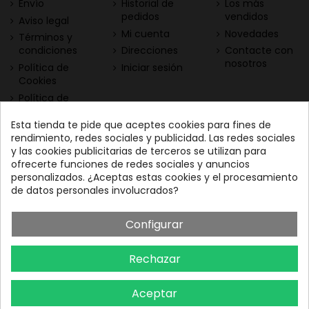
Envío
Historial de
Los más
pedidos
vendidos
Aviso legal
Mi cuenta
Novedades
Términos y
condiciones
Direcciones
Contacte con
nosotros
Política de
Iniciar sesión
Cookies
Política de
Privacidad
Esta tienda te pide que aceptes cookies para fines de
Contacta con nosotros
Descarga nuestra App
rendimiento, redes sociales y publicidad. Las redes sociales
y las cookies publicitarias de terceros se utilizan para
Todo el vino a tu
Nuestras Vinotecas:
ofrecerte funciones de redes sociales y anuncios
alcance
Vinofilos Triana: Viera y
personalizados. ¿Aceptas estas cookies y el procesamiento
Clavijo, 23 - Gran Canaria
de datos personales involucrados?
GC: 828071656
Configurar
Vinófilos Santa Cruz: Adán
Martín Menis, 5 - Tenerife
Rechazar
TF: 663387208
Aceptar