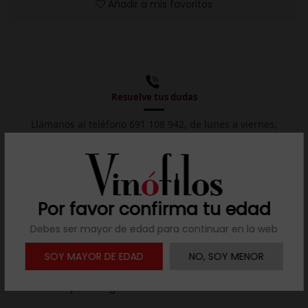
Añadir a mis favoritos
Resuelve tus dudas
Llámanos al teléfono 691 108 942, de lunes a viernes,
no festivos, de 9h a 17h.

Descargar ficha
Por favor confirma tu edad
Debes ser mayor de edad para continuar en la web
Descripción
SOY MAYOR DE EDAD
NO, SOY MENOR
Premio al mejor vino blanco de Gran Canaria en el
concurso Joya Enológicas 2022