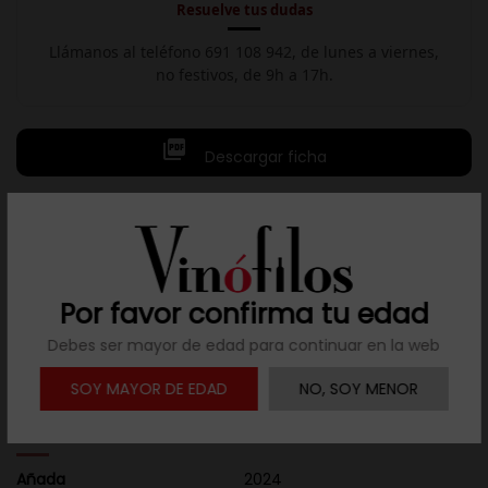
Resuelve tus dudas
Llámanos al teléfono 691 108 942, de lunes a viernes,
no festivos, de 9h a 17h.

Descargar ficha
Descripción
Uva Principal: Chenin Blanc | Composición: 100% Chenin
Por favor confirma tu edad
Blanc
Origen: Sudáfrica | Western Cape | Coastal Region | Cape
Debes ser mayor de edad para continuar en la web
Coast
SOY MAYOR DE EDAD
NO, SOY MENOR
Detalles del producto
Añada
2024