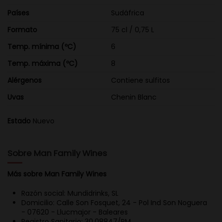
Países
Sudáfrica
Formato
75 cl / 0,75 L
Temp. mínima (ºC)
6
Temp. máxima (ºC)
8
Alérgenos
Contiene sulfitos
Uvas
Chenin Blanc
Estado
Nuevo
Sobre Man Family Wines
Más sobre Man Family Wines
Razón social: Mundidrinks, SL
Domicilio: Calle Son Fosquet, 24 - Pol Ind Son Noguera
- 07620 - Llucmajor - Baleares
Registro Sanitario: 30.08847/PM