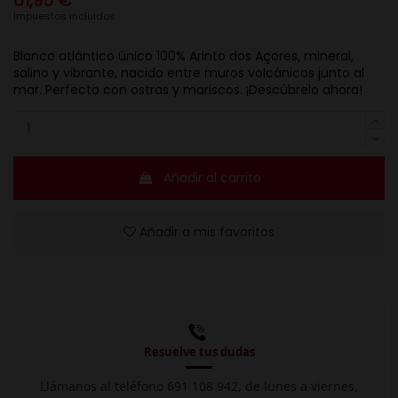
61,95 €
Impuestos incluidos
Blanco atlántico único 100% Arinto dos Açores, mineral,
salino y vibrante, nacido entre muros volcánicos junto al
mar. Perfecto con ostras y mariscos. ¡Descúbrelo ahora!
Añadir al carrito
Añadir a mis favoritos
Resuelve tus dudas
Llámanos al teléfono 691 108 942, de lunes a viernes,