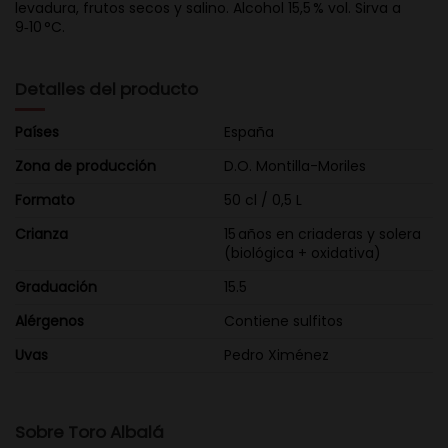
levadura, frutos secos y salino. Alcohol 15,5 % vol. Sirva a
9‑10 °C.
Detalles del producto
Países
España
Zona de producción
D.O. Montilla-Moriles
Formato
50 cl / 0,5 L
Crianza
15 años en criaderas y solera
(biológica + oxidativa)
Graduación
15.5
Alérgenos
Contiene sulfitos
Uvas
Pedro Ximénez
Sobre Toro Albalá