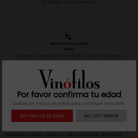
Añadir a mis favoritos
Resuelve tus dudas
Llámanos al teléfono 691 108 942, de lunes a viernes,
no festivos, de 9h a 17h.

Descargar ficha
Por favor confirma tu edad
Debes ser mayor de edad para continuar en la web
Descripción
SOY MAYOR DE EDAD
NO, SOY MENOR
Elaborado con uva Pedro Ximénez en D.O.P. Montilla‑Moriles.
Crianza biológica y oxidativa tras 15 años en sistema de
criaderas y solera. Color oro viejo y cobrizos, aromas a