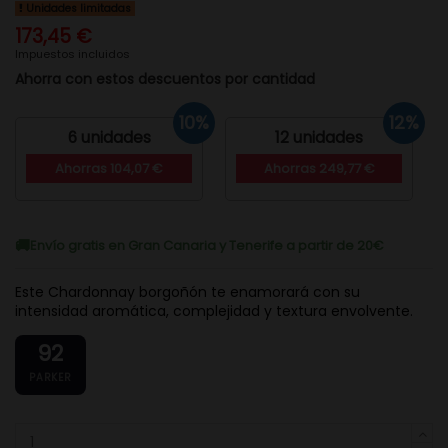
Unidades limitadas
173,45 €
Impuestos incluidos
Ahorra con estos descuentos por cantidad
10%
12%
6 unidades
12 unidades
Ahorras 104,07 €
Ahorras 249,77 €
Envío gratis en Gran Canaria y Tenerife a partir de 20€
Este Chardonnay borgoñón te enamorará con su
intensidad aromática, complejidad y textura envolvente.
92
PARKER