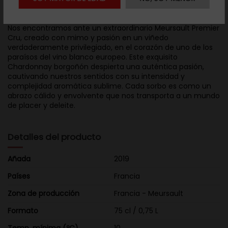
Descripción
Nos encontramos ante un extraordinario Meursault Premier
Cru, creado con mimo y pasión en un viñedo
verdaderamente privilegiado, en el corazón de uno de los
paraísos del vino blanco europeo. Este exquisito
Chardonnay borgoñón despierta una auténtica pasión,
cautivando nuestros sentidos con su intensidad y
complejidad aromática sublime. Cada sorbo es como un
abrazo cálido y envolvente que nos transporta a un mundo
de placer y deleite.
Detalles del producto
Añada
2019
Países
Francia
Zona de producción
Francia - Meursault
Formato
75 cl / 0,75 L