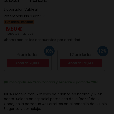
Elaborador:
Valdesil
Referencia
PROD02957
Unidades limitadas
119,80 €
Impuestos incluidos
Ahorra con estos descuentos por cantidad
10%
12%
6 unidades
12 unidades
Ahorras 71,88 €
Ahorras 172,51 €
Envío gratis en Gran Canaria y Tenerife a partir de 20€
100% Godello con 6 meses de crianza en barrica y 12 en
acero. Selección especial parcelaria de la "peza" de O
Chao, en la parroqua As Eermitas en el concello de O Bolo.
Elegante y complejo.