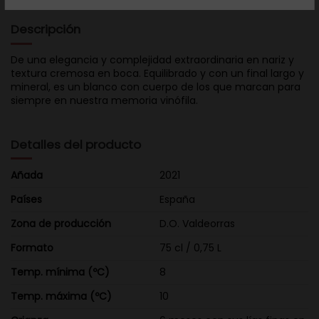
Descripción
De una elegancia y complejidad extraordinaria en nariz y
textura cremosa en boca. Equilibrado y con un final largo y
mineral, es un blanco con cuerpo de los que marcan para
siempre en nuestra memoria vinófila.
Detalles del producto
Añada
2021
Países
España
Zona de producción
D.O. Valdeorras
Formato
75 cl / 0,75 L
Temp. mínima (ºC)
8
Temp. máxima (ºC)
10