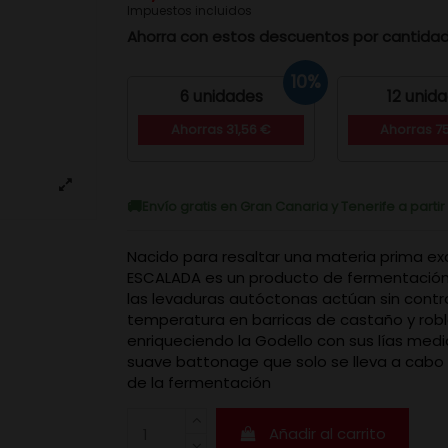
Impuestos incluidos
Ahorra con estos descuentos por cantida
10%
6 unidades
12 unid
Ahorras 31,56 €
Ahorras 7
Envío gratis en Gran Canaria y Tenerife a parti
Nacido para resaltar una materia prima ex
ESCALADA es un producto de fermentación
las levaduras autóctonas actúan sin contr
temperatura en barricas de castaño y robl
enriqueciendo la Godello con sus lías med
suave battonage que solo se lleva a cabo h
de la fermentación
Añadir al carrito