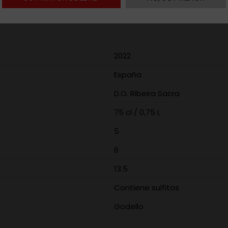
2022
España
D.O. Ribeira Sacra
75 cl / 0,75 L
5
6
13.5
Contiene sulfitos
Godello