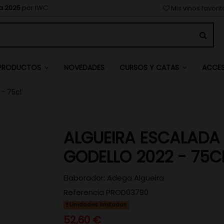
a 2025
por IWC
Mis vinos favori
NOVEDADES
PRODUCTOS
CURSOS Y CATAS
ACCE
- 75cl
ALGUEIRA ESCALADA
GODELLO 2022 - 75C
Elaborador:
Adega Algueira
Referencia
PROD03790
Unidades limitadas
52,60 €