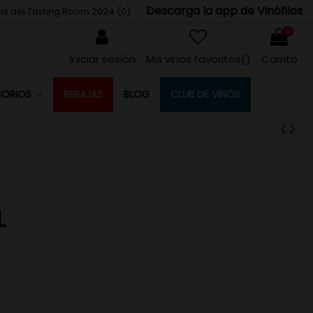
Descarga la app de Vinófilos
tos del Tasting Room 2024 (
0
)
0
Iniciar sesión
Mis vinos favoritos(
)
Carrito
REBAJAS
BLOG
CLUB DE VINOS
SORIOS
L