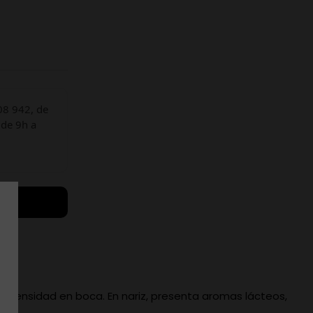
08 942, de
 de 9h a
y densidad en boca. En nariz, presenta aromas lácteos,