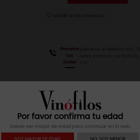
Añadir a mis favoritos
Resuelve
Llámanos al teléfono 691 1
tus
lunes a viernes, no festivos,
dudas
17h.

Descargar ficha
Por favor confirma tu edad
Debes ser mayor de edad para continuar en la web
 toneles de castaño y roble francés, destacando su cuerpo 
SOY MAYOR DE EDAD
NO, SOY MENOR
da en acidez y persistencia.