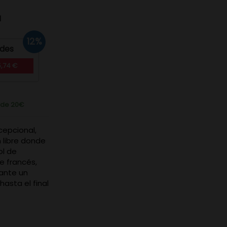
d
12%
ades
5,74 €
r de 20€
cepcional,
 libre donde
ol de
e francés,
iante un
asta el final