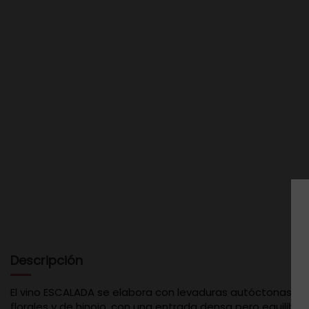
Descripción
El vino ESCALADA se elabora con levaduras autóctonas en
florales y de hinojo, con una entrada densa pero equilibra