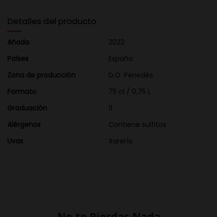
Detalles del producto
Añada
2022
Países
España
Zona de producción
D.O. Penedés
Formato
75 cl / 0,75 L
Graduación
11
Alérgenos
Contiene sulfitos
Uvas
Xarel·lo
No te Pierdas Nada