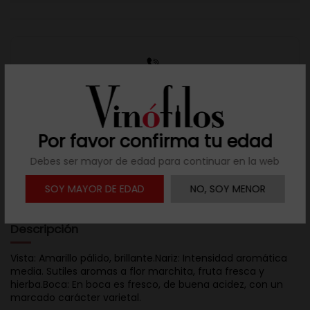
Resuelve tus dudas
Llámanos al teléfono 691 108 942, de lunes a viernes,
no festivos, de 9h a 17h.
Por favor confirma tu edad
Debes ser mayor de edad para continuar en la web

Descargar ficha
SOY MAYOR DE EDAD
NO, SOY MENOR
Descripción
Vista: Amarillo pálido, brillante.Nariz: Intensidad aromática
media. Sutiles aromas a flor marchita, fruta fresca y
hierba.Boca: En boca es fresco, de buena acidez, con un
marcado carácter varietal.