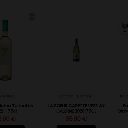
rgentina
Francia - Borgoña
Itali
olina Torrontés
LA SOEUR CADETTE VEZELAY
F
2 - 75cl
GALERNE 2020 75CL
Bian
6,00 €
35,90 €