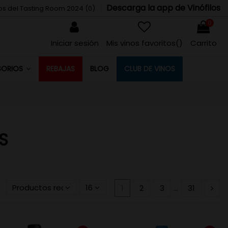
Descarga la app de Vinófilos
tos del Tasting Room 2024 (
0
)
0
Iniciar sesión
Mis vinos favoritos(
)
Carrito
REBAJAS
BLOG
CLUB DE VINOS
SORIOS
S
Productos recientemente actualizados primero
16
1
2
3
…
31