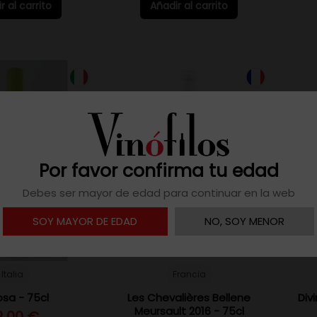
r al carrito
Añadir al carrito
Por favor confirma tu edad
Debes ser mayor de edad para continuar en la web
SOY MAYOR DE EDAD
NO, SOY MENOR
Italia
Francia
osa - 75cl
Les Chevalières Bellene
Div
Meursault 2016 - 75cl
2,00 €