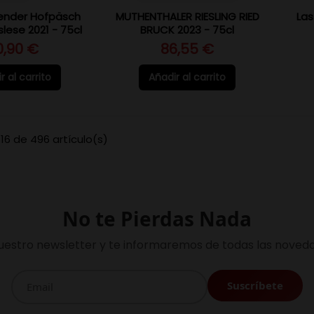
ender Hofpäsch
MUTHENTHALER RIESLING RIED
Las
slese 2021 - 75cl
BRUCK 2023 - 75cl
0,90 €
86,55 €
r al carrito
Añadir al carrito
16 de 496 artículo(s)
No te Pierdas Nada
uestro newsletter y te informaremos de todas las noveda