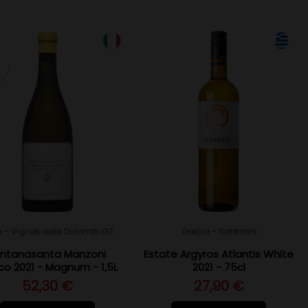
a - Vigneti delle Dolomiti IGT
Grecia - Santorini
ontanasanta Manzoni
Estate Argyros Atlantis White
co 2021 - Magnum - 1,5L
2021 - 75cl
52,30 €
27,90 €