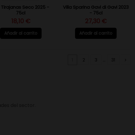
 Tirajanas Seco 2025 -
Villa Sparina Gavi di Gavi 2023
75cl
- 75cl
18,10 €
27,30 €
Añadir al carrito
Añadir al carrito
1
2
3
…
31
des del sector.