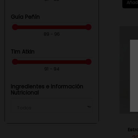
Añadi
Guía Peñín
89 - 96
Tim Atkin
91 - 94
Ingredientes e Información
Nutricional
Estr
2