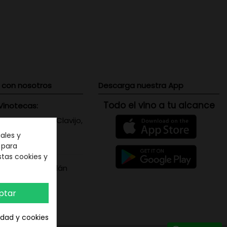
 con nosotros
Descarga nuestra App
Todo el vino a tu alcance
Vinotecas:
 Triana: Viera y Clavijo,
 Canaria
ales y
071656
n para
stas cookies y
s Santa Cruz: Adán
is, 5 - Tenerife
387208
ptar
cidad y cookies