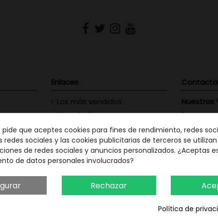
Enlaces
Contacta
Los más vendidos
Nuestras 
Novedades
Vinofilos
23 - Gran
Contacte con nosotros
e pide que aceptes cookies para fines de rendimiento, redes soci
GC: 828
s redes sociales y las cookies publicitarias de terceros se utiliza
ciones de redes sociales y anuncios personalizados. ¿Aceptas e
ento de datos personales involucrados?
Vinófilo
Martín Men
TF: 663
igurar
Rechazar
Ace
Política de priva