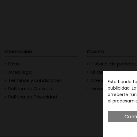
Información
Cuenta
Envío
Historial de pedidos
Aviso legal
Mi cuenta
Términos y condiciones
Direcciones
Esta tienda t
publicidad. La
Política de Cookies
Iniciar sesión
ofrecerte fun
Política de Privacidad
el procesami
Conf