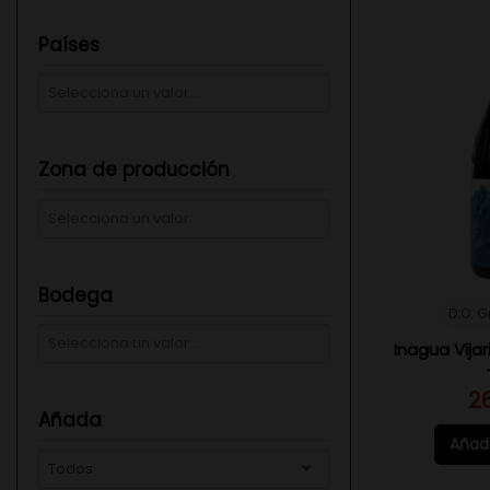
Países
Zona de producción
Bodega
D.O. 
Inagua Vija
2
Añada
Añadi
Todos