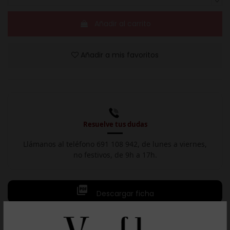
Añadir al carrito
Añadir a mis favoritos
Resuelve tus dudas
Llámanos al teléfono 691 108 942, de lunes a viernes,
no festivos, de 9h a 17h.

Descargar ficha