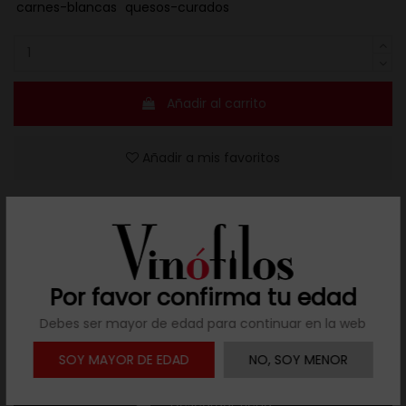
carnes-blancas
quesos-curados
Añadir al carrito
Añadir a mis favoritos
Resuelve tus dudas
Por favor confirma tu edad
Llámanos al teléfono 691 108 942, de lunes a viernes,
Debes ser mayor de edad para continuar en la web
no festivos, de 9h a 17h.
SOY MAYOR DE EDAD
NO, SOY MENOR

Descargar ficha