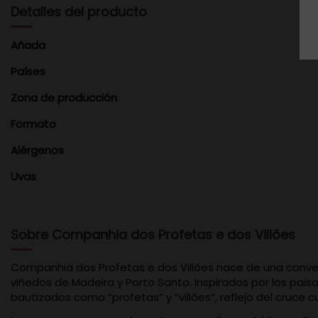
Detalles del producto
Añada
Países
Zona de producción
Formato
Alérgenos
Uvas
Sobre Companhia dos Profetas e dos Villões
Companhia dos Profetas e dos Villões nace de una convers
viñedos de Madeira y Porto Santo. Inspirados por los paisa
bautizados como “profetas” y “villões”, reflejo del cruce c