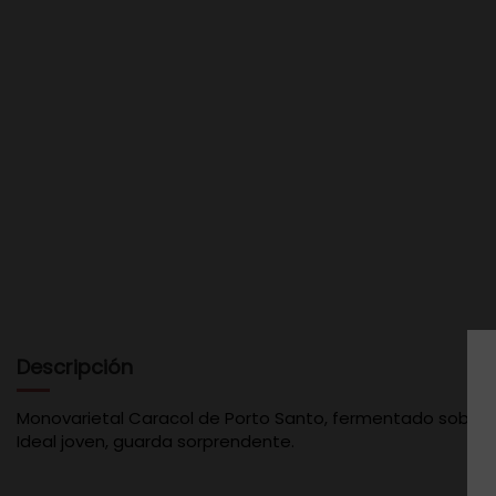
Descripción
Monovarietal Caracol de Porto Santo, fermentado sobre lías
Ideal joven, guarda sorprendente.