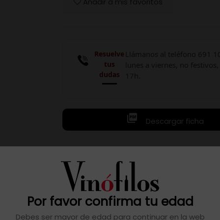
Añadir a mis favoritos
Resuelve
Llámanos al teléfono 691 1
tus
lunes a viernes, no festivos,
dudas
17h.

Descargar ficha
 en acero inoxidable y roble durante 11 meses sin sulfuroso 
Por favor confirma tu edad
Debes ser mayor de edad para continuar en la web