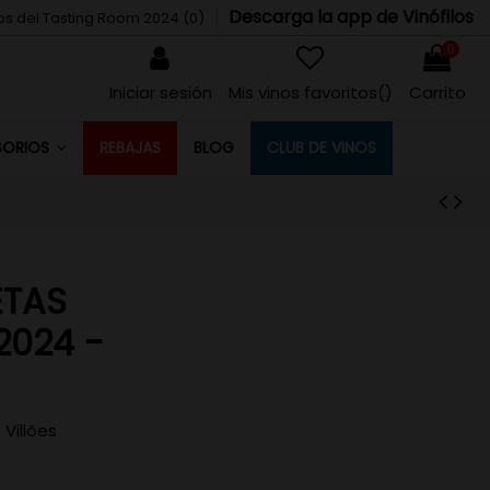
Descarga la app de Vinófilos
tos del Tasting Room 2024 (
0
)
0
Iniciar sesión
Mis vinos favoritos(
)
Carrito
REBAJAS
BLOG
CLUB DE VINOS
SORIOS
ETAS
2024 -
Villões