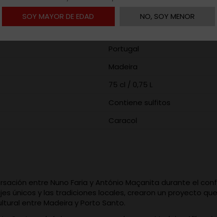
SOY MAYOR DE EDAD
NO, SOY MENOR
2024
Portugal
Madeira
75 cl / 0,75 L
Contiene sulfitos
Caracol
ación entre Nuno Faria y António Maçanita durante el confi
jes únicos y las tradiciones locales, crearon un proyecto qu
ultural entre Madeira y Porto Santo.