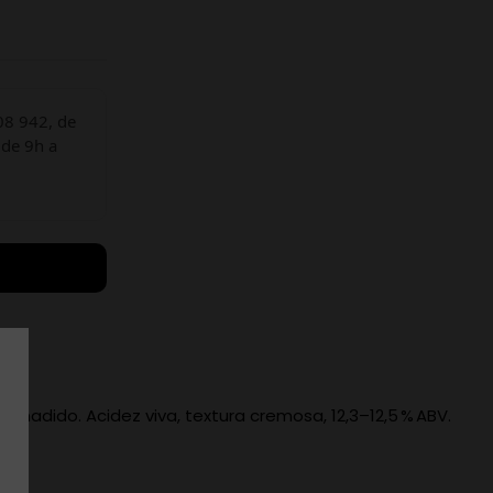
08 942, de
 de 9h a
añadido. Acidez viva, textura cremosa, 12,3–12,5 % ABV.