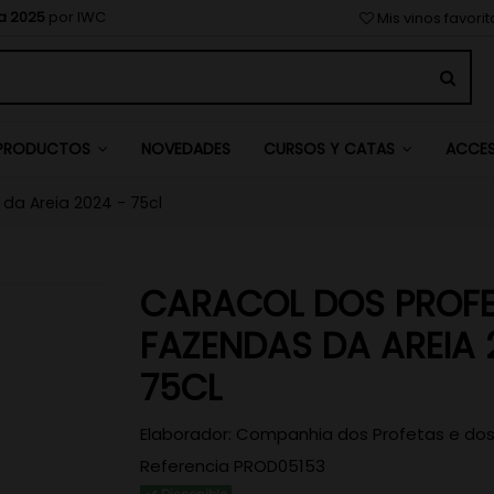
a 2025
por IWC
Mis vinos favori
NOVEDADES
PRODUCTOS
CURSOS Y CATAS
ACCE
da Areia 2024 - 75cl
CARACOL DOS PROF
FAZENDAS DA AREIA 
75CL
Elaborador:
Companhia dos Profetas e dos 
Referencia
PROD05153
Disponible