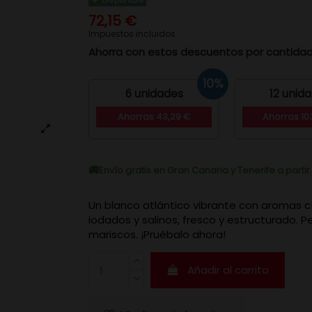
72,15 €
Impuestos incluidos
Ahorra con estos descuentos por cantida
10%
6 unidades
12 unid
Ahorras 43,29 €
Ahorras 10
Envío gratis en Gran Canaria y Tenerife a parti
Un blanco atlántico vibrante con aromas cí
iodados y salinos, fresco y estructurado. P
mariscos. ¡Pruébalo ahora!
Añadir al carrito