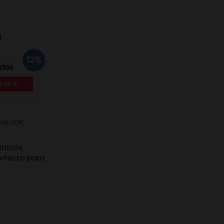
d
12%
ades
3,90 €
r de 20€
tricos,
erfecto para