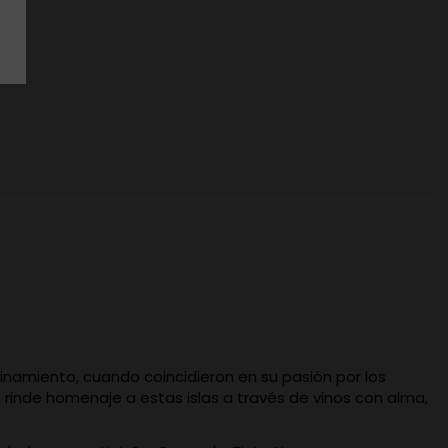
namiento, cuando coincidieron en su pasión por los
e rinde homenaje a estas islas a través de vinos con alma,