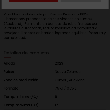
Descripción
Vino blanco elaborado por Kumeu River con 100%
Chardonnay procedente de seis viñedos en Kumeu
(Auckland). Fermenta en barricas de roble francés con
levaduras autóctonas, realiza maloláctica completa y
envejece 11 meses en barrica, logrando equilibrio, frescura y
complejidad.
Detalles del producto
Añada
2023
Países
Nueva Zelanda
Zona de producción
Kumeu, Auckland
Formato
75 cl / 0,75 L
Temp. mínima (ºC)
9
Temp. máxima (ºC)
12