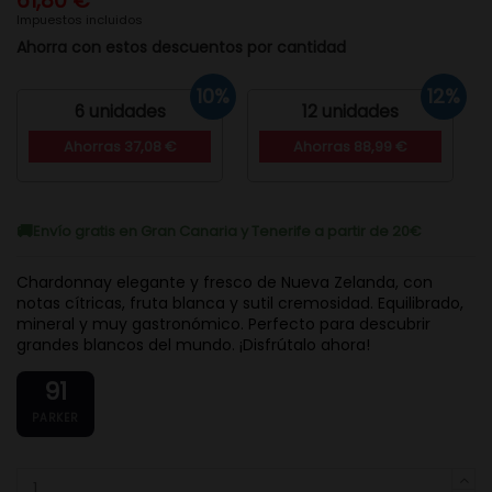
61,80 €
Impuestos incluidos
Ahorra con estos descuentos por cantidad
10%
12%
6 unidades
12 unidades
Ahorras 37,08 €
Ahorras 88,99 €
Envío gratis en Gran Canaria y Tenerife a partir de 20€
Chardonnay elegante y fresco de Nueva Zelanda, con
notas cítricas, fruta blanca y sutil cremosidad. Equilibrado,
mineral y muy gastronómico. Perfecto para descubrir
grandes blancos del mundo. ¡Disfrútalo ahora!
91
PARKER