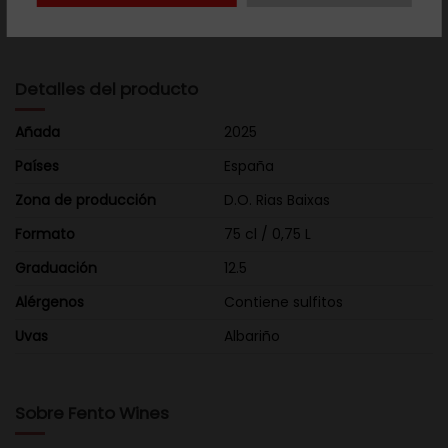
alcanza cotas de 40ºC, lo que permite una madurez
intensa que se nota en boca por su intensidad frutal.
Detalles del producto
Añada
2025
Países
España
Zona de producción
D.O. Rias Baixas
Formato
75 cl / 0,75 L
Graduación
12.5
Alérgenos
Contiene sulfitos
Uvas
Albariño
Sobre Fento Wines