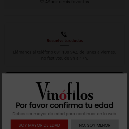
Añadir a mis favoritos
Resuelve tus dudas
Llámanos al teléfono 691 108 942, de lunes a viernes,
no festivos, de 9h a 17h.

Descargar ficha
Descripción
Por favor confirma tu edad
Debes ser mayor de edad para continuar en la web
Clásico Albariño de las Rías Baixas cultivado en viñedos
situados algo más al interior, no tan costeros. En un lugar
SOY MAYOR DE EDAD
NO, SOY MENOR
con una temperatura media de 15ºC pero que en verano