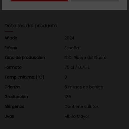
crianza de 6 meses. Embotellado tras decantación por frío
sin filtrar ni clarificar.
Detalles del producto
Añada
2024
Países
España
Zona de producción
D.O. Ribera del Duero
Formato
75 cl / 0,75 L
Temp. mínima (ºC)
8
Crianza
6 meses de barrica
Graduación
12.5
Alérgenos
Contiene sulfitos
Uvas
Albillo Mayor