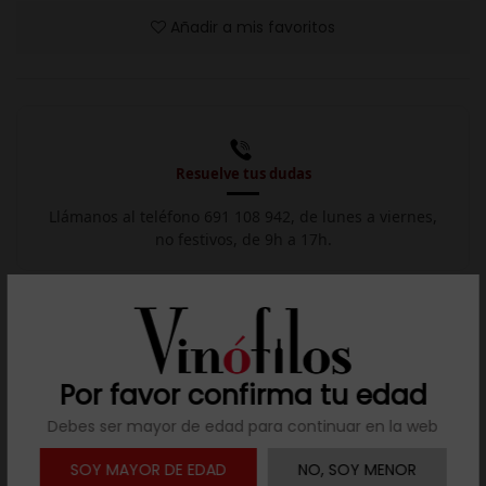
Añadir a mis favoritos
Resuelve tus dudas
Llámanos al teléfono 691 108 942, de lunes a viernes,
no festivos, de 9h a 17h.

Descargar ficha
Por favor confirma tu edad
Descripción
Debes ser mayor de edad para continuar en la web
Vendimia nocturna y pisado a pie para extraer solo la
SOY MAYOR DE EDAD
NO, SOY MENOR
"yema". Fermentación espontánea en barricas y posterior