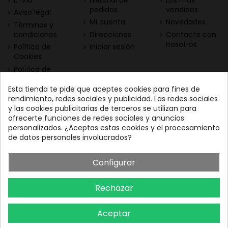
pedidos
vendidos
Aviso legal
Mi cuenta
Novedades
Términos y
condiciones
Direcciones
Contacte con
nosotros
Política de
Iniciar sesión
Cookies
Política de
Privacidad
Esta tienda te pide que aceptes cookies para fines de
Contacta con nosotros
Descarga nuestra App
rendimiento, redes sociales y publicidad. Las redes sociales
y las cookies publicitarias de terceros se utilizan para
Todo el vino a tu
Nuestras Vinotecas:
ofrecerte funciones de redes sociales y anuncios
alcance
Vinofilos Triana: Viera y
personalizados. ¿Aceptas estas cookies y el procesamiento
Clavijo, 23 - Gran Canaria
de datos personales involucrados?
GC: 828071656
Configurar
Vinófilos Santa Cruz: Adán
Martín Menis, 5 - Tenerife
Rechazar
TF: 663387208
Aceptar