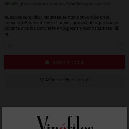
Envío gratis en Gran Canaria y Tenerife a partir de 20€
Nuestras sardinillas picantes se han convertido en la
conserva Gourmet más especial, gracias al toque suave
picante que las convierte en jugosas y sabrosas. Peso: 115
gr.
Añadir al carrito
Añadir a mis favoritos
Resuelve tus dudas