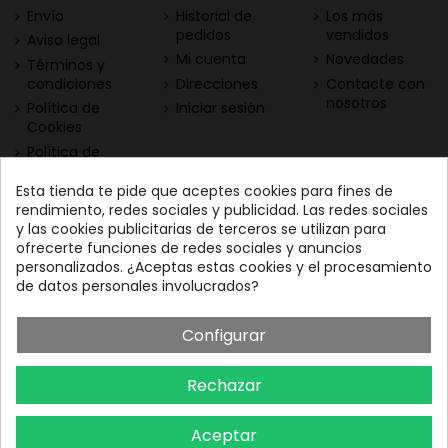
Envío
Historial de
Los más
pedidos
vendidos
Aviso legal
Mi cuenta
Novedades
Términos y
condiciones
Direcciones
Contacte con
nosotros
Política de
Iniciar sesión
Cookies
Política de
Privacidad
Esta tienda te pide que aceptes cookies para fines de
Contacta con nosotros
Descarga nuestra App
rendimiento, redes sociales y publicidad. Las redes sociales
y las cookies publicitarias de terceros se utilizan para
Todo el vino a tu
Nuestras Vinotecas:
ofrecerte funciones de redes sociales y anuncios
alcance
Vinofilos Triana: Viera y
personalizados. ¿Aceptas estas cookies y el procesamiento
Clavijo, 23 - Gran Canaria
de datos personales involucrados?
GC: 828071656
Configurar
Vinófilos Santa Cruz: Adán
Martín Menis, 5 - Tenerife
Rechazar
TF: 663387208
Aceptar