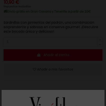
10,90 €
Impuestos incluidos
Envío gratis en Gran Canaria y Tenerife a partir de 20€
Sardinillas con pimientos del padrón, una combinación
sorprendente y sabrosa en conserva gourmet. ¡Descubre
este bocado único y delicioso!
Añadir al carrito
Añadir a mis favoritos
Resuelve tus dudas