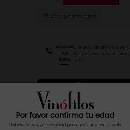
Añadir a mis favoritos
Resuelve
Llámanos al teléfono 691 1
tus
lunes a viernes, no festivos,
dudas
17h.

Descargar ficha
Por favor confirma tu edad
Debes ser mayor de edad para continuar en la web