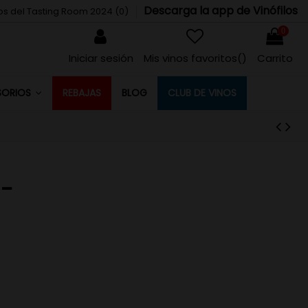
Descarga la app de Vinófilos
tos del Tasting Room 2024 (
0
)
0
Iniciar sesión
Mis vinos favoritos(
)
Carrito
REBAJAS
BLOG
CLUB DE VINOS
SORIOS
 -