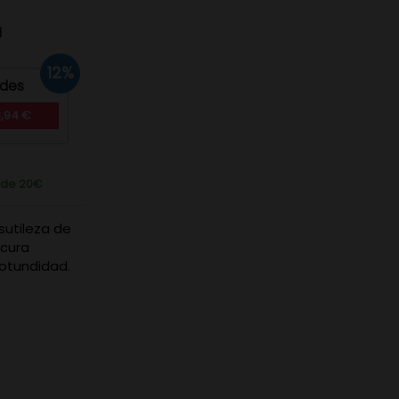
d
12%
ades
3,94 €
r de 20€
sutileza de
scura
otundidad.