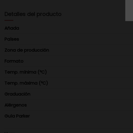
Detalles del producto
Añada
Países
Zona de producción
Formato
Temp. mínima (ºC)
Temp. máxima (ºC)
Graduación
Alérgenos
Guía Parker