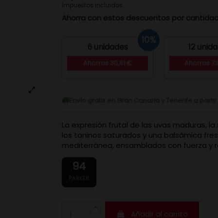
Impuestos incluidos
Ahorra con estos descuentos por cantida
10%
6 unidades
12 unid
Ahorras 30,81 €
Ahorras 7
Envío gratis en Gran Canaria y Tenerife a parti
La expresión frutal de las uvas maduras, la 
los taninos saturados y una balsámica fre
mediterránea, ensamblados con fuerza y r
94
PARKER
Añadir al carrito