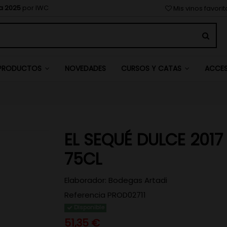
a 2025
por IWC
Mis vinos favori
NOVEDADES
PRODUCTOS
CURSOS Y CATAS
ACCE
EL SEQUÉ DULCE 2017
75CL
Elaborador:
Bodegas Artadi
Referencia
PROD02711
Disponible
51,35 €