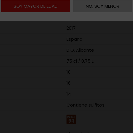
SOY MAYOR DE EDAD
NO, SOY MENOR
2017
España
D.O. Alicante
75 cl / 0,75 L
10
16
14
Contiene sulfitos