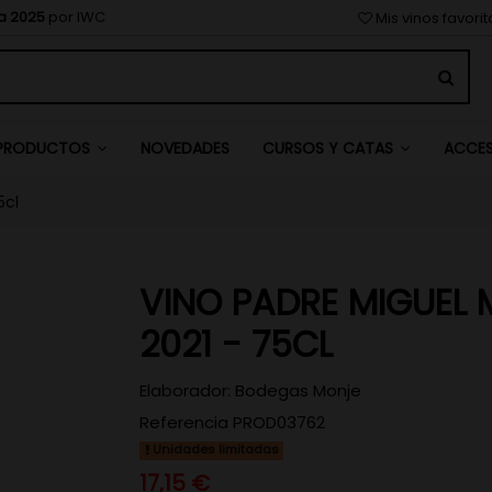
a 2025
por IWC
Mis vinos favori
NOVEDADES
PRODUCTOS
CURSOS Y CATAS
ACCE
5cl
VINO PADRE MIGUEL
2021 - 75CL
Elaborador:
Bodegas Monje
Referencia
PROD03762
Unidades limitadas
17,15 €