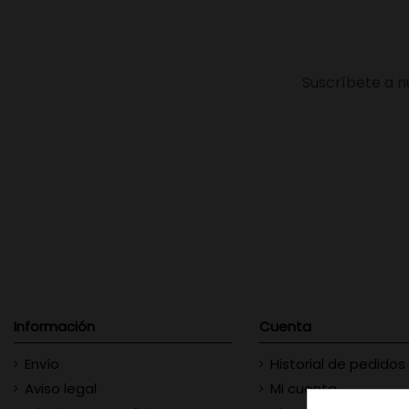
Suscríbete a n
Información
Cuenta
Envío
Historial de pedidos
Aviso legal
Mi cuenta