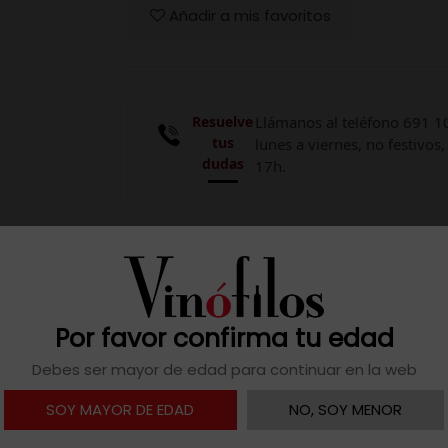
Añadir a mis favoritos
Resuelve
Llámanos al teléfono 691 1
tus
lunes a viernes, no festivos,
dudas
17h.

Descargar ficha
Por favor confirma tu edad
Debes ser mayor de edad para continuar en la web
igos secos, ciruelas pasas entremezcladas con naranja pasif
SOY MAYOR DE EDAD
NO, SOY MENOR
abroso recuerdo final.