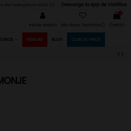
Descarga la app de Vinófilos
tos del Tasting Room 2024 (
0
)
0
Iniciar sesión
Mis vinos favoritos(
)
Carrito
REBAJAS
BLOG
CLUB DE VINOS
SORIOS
 MONJE