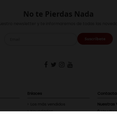
No te Pierdas Nada
uestro newsletter y te informaremos de todas las noveda
Enlaces
Contacta
Los más vendidos
Nuestras 
Novedades
Vinofilos
23 - Gran