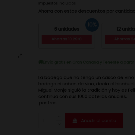
Impuestos incluidos
Ahorra con estos descuentos por cantida
10%
6 unidades
12 unid
Ahorras 10,29 €
Ahorras 2
Envío gratis en Gran Canaria y Tenerife a parti
La bodega que no tenga un casco de Vino 
bodega ni saben de vino, decía el bisabue
Miguel Monje siguió la tradición y hoy es Fe
continua con sus 1000 botellas anuales.
postres
Añadir al carrito