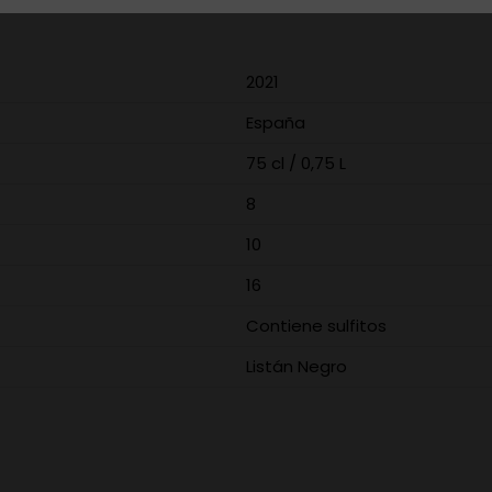
2021
España
75 cl / 0,75 L
8
10
16
Contiene sulfitos
Listán Negro