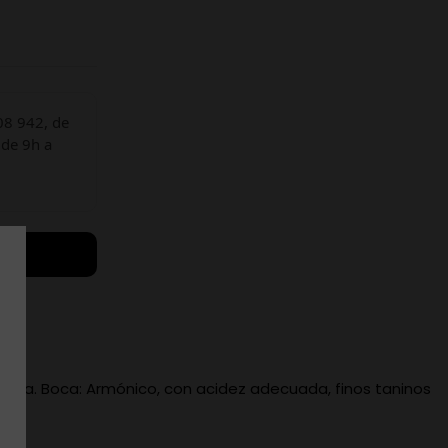
08 942, de
 de 9h a
icada. Boca: Armónico, con acidez adecuada, finos taninos