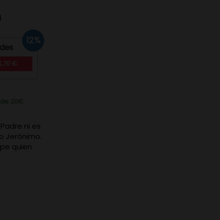
d
12%
ades
4,70 €
r de 20€
Padre ni es
lo Jerónimo.
lipe quien