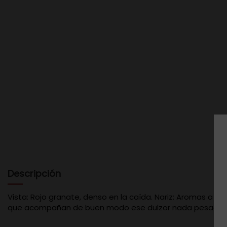
Descripción
Vista: Rojo granate, denso en la caída. Nariz: Aromas a h
que acompañan de buen modo ese dulzor nada pesado. S