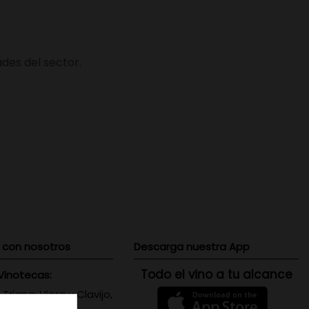
des del sector.
 con nosotros
Descarga nuestra App
Todo el vino a tu alcance
Vinotecas:
 Triana: Viera y Clavijo,
 Canaria