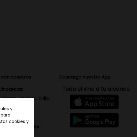
 con nosotros
Descarga nuestra App
Todo el vino a tu alcance
Vinotecas:
 Triana: Viera y Clavijo,
 Canaria
ales y
071656
n para
stas cookies y
s Santa Cruz: Adán
is, 5 - Tenerife