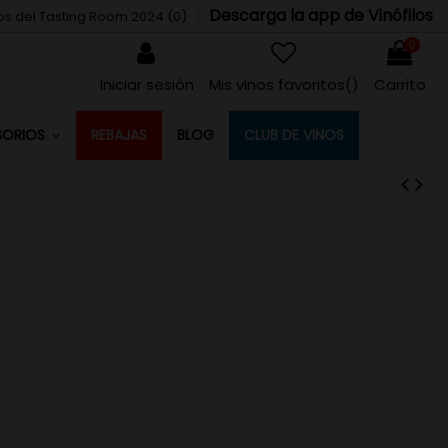
Descarga la app de Vinófilos
tos del Tasting Room 2024 (
0
)
0
Iniciar sesión
Mis vinos favoritos(
)
Carrito
REBAJAS
BLOG
CLUB DE VINOS
SORIOS