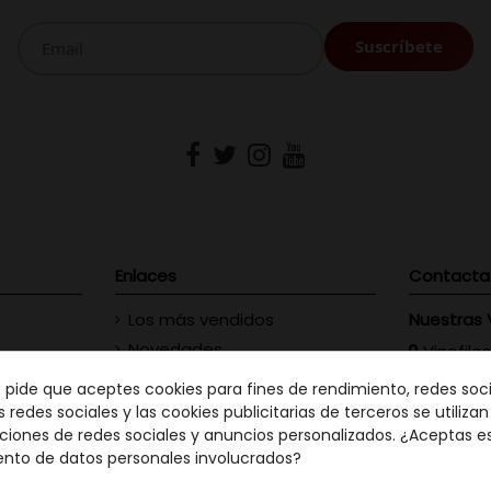
Enlaces
Contacta
Los más vendidos
Nuestras 
Novedades
Vinofilos
23 - Gran
Contacte con nosotros
e pide que aceptes cookies para fines de rendimiento, redes soci
GC: 828
s redes sociales y las cookies publicitarias de terceros se utiliza
ciones de redes sociales y anuncios personalizados. ¿Aceptas e
Vinófilo
ento de datos personales involucrados?
Martín Men