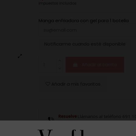
Impuestos incluidos
Manga enfriadora con gel para 1 botella
Notificarme cuando esté disponible
Añadir al carrito
Añadir a mis favoritos
Resuelve
Llámanos al teléfono 691 1
tus
lunes a viernes, no festivos,
dudas
17h.