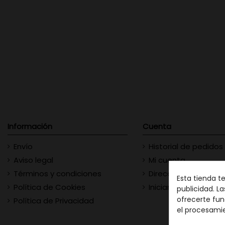
Información
Cuenta
Envío
Historial de pedidos
Aviso legal
Mi cuenta
Términos y condiciones
Direcciones
Esta tienda t
Política de Cookies
Iniciar sesión
publicidad. La
ofrecerte fun
Política de Privacidad
el procesami