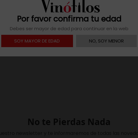
Por favor confirma tu edad

Descargar ficha
Debes ser mayor de edad para continuar en la web
SOY MAYOR DE EDAD
NO, SOY MENOR
No te Pierdas Nada
uestro newsletter y te informaremos de todas las noveda