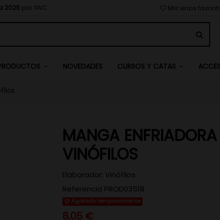
a 2025
por IWC
Mis vinos favori
NOVEDADES
PRODUCTOS
CURSOS Y CATAS
ACCE
filos
MANGA ENFRIADORA
VINÓFILOS
Elaborador:
Vinófilos
Referencia
PROD03518
Agotado temporalmente
8,05 €