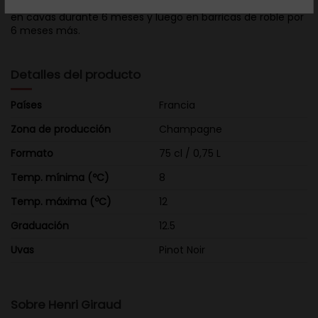
Proviene exclusivamente de un Grand Cru de Aÿ. Madurado
en cavas durante 6 meses y luego en barricas de roble por
6 meses más.
Detalles del producto
Países
Francia
Zona de producción
Champagne
Formato
75 cl / 0,75 L
Temp. mínima (ºC)
8
Temp. máxima (ºC)
12
Graduación
12.5
Uvas
Pinot Noir
Sobre Henri Giraud