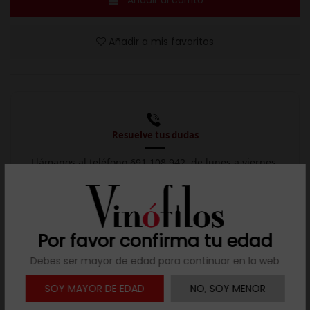
Añadir a mis favoritos
Resuelve tus dudas
Llámanos al teléfono 691 108 942, de lunes a viernes,
no festivos, de 9h a 17h.

Descargar ficha
Por favor confirma tu edad
Debes ser mayor de edad para continuar en la web
Descripción
SOY MAYOR DE EDAD
NO, SOY MENOR