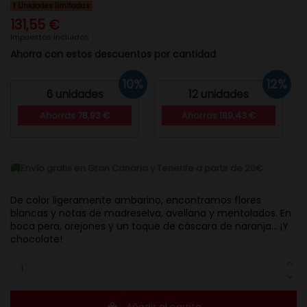
Unidades limitadas
131,55 €
Impuestos incluidos
Ahorra con estos descuentos por cantidad
10%
12%
6 unidades
12 unidades
Ahorras 78,93 €
Ahorras 189,43 €
Envío gratis en Gran Canaria y Tenerife a partir de 20€
De color ligeramente ambarino, encontramos flores
blancas y notas de madreselva, avellana y mentolados. En
boca pera, orejones y un toque de cáscara de naranja... ¡Y
chocolate!
Añadir al carrito