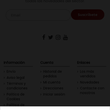
todas las novedades del sector.
Información
Cuenta
Enlaces
Envío
Historial de
Los más
pedidos
vendidos
Aviso legal
Mi cuenta
Novedades
Términos y
condiciones
Direcciones
Contacte con
nosotros
Política de
Iniciar sesión
Cookies
Política de
Privacidad