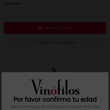
chocolate!
Añadir al carrito
Añadir a mis favoritos
Resuelve tus dudas
Llámanos al teléfono 691 108 942, de lunes a viernes,
no festivos, de 9h a 17h.
Por favor confirma tu edad
Debes ser mayor de edad para continuar en la web

Descargar ficha