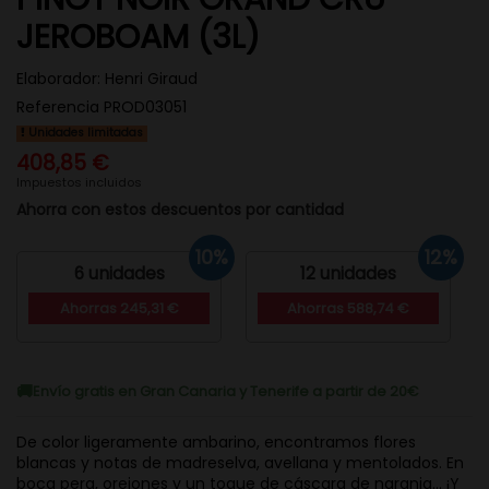
JEROBOAM (3L)
Elaborador:
Henri Giraud
Referencia
PROD03051
Unidades limitadas
408,85 €
Impuestos incluidos
Ahorra con estos descuentos por cantidad
10%
12%
6 unidades
12 unidades
Ahorras 245,31 €
Ahorras 588,74 €
Envío gratis en Gran Canaria y Tenerife a partir de 20€
De color ligeramente ambarino, encontramos flores
blancas y notas de madreselva, avellana y mentolados. En
boca pera, orejones y un toque de cáscara de naranja... ¡Y