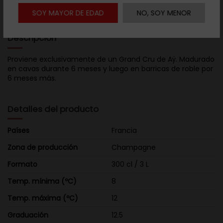
SOY MAYOR DE EDAD
NO, SOY MENOR
Descripción
Proviene exclusivamente de un Grand Cru de Aÿ. Madurado
en cavas durante 6 meses y luego en barricas de roble por
6 meses más.
Detalles del producto
Países
Francia
Zona de producción
Champagne
Formato
300 cl / 3 L
Temp. mínima (ºC)
8
Temp. máxima (ºC)
12
Graduación
12.5