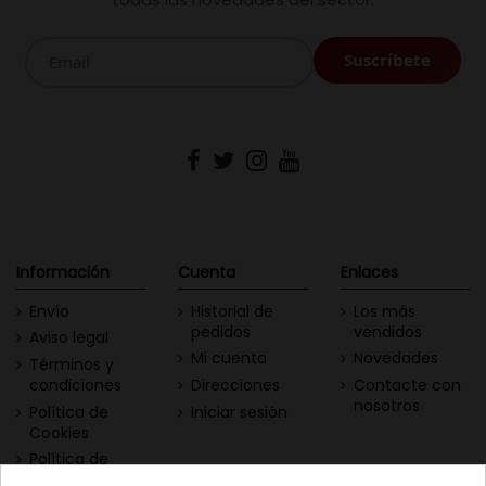
Información
Cuenta
Enlaces
Envío
Historial de
Los más
pedidos
vendidos
Aviso legal
Mi cuenta
Novedades
Términos y
condiciones
Direcciones
Contacte con
nosotros
Política de
Iniciar sesión
Cookies
Política de
Privacidad