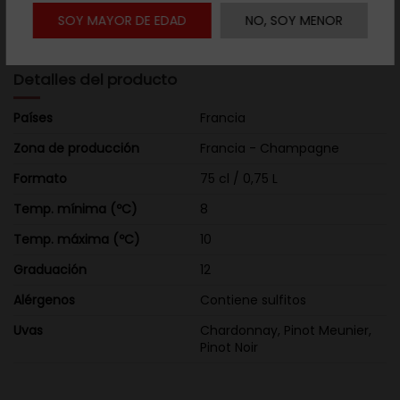
miel.Boca: Equilibrado, vinoso, bien estructurado. Redondo y
SOY MAYOR DE EDAD
NO, SOY MENOR
afrutado, es untuoso y gastronómico.
Detalles del producto
Países
Francia
Zona de producción
Francia - Champagne
Formato
75 cl / 0,75 L
Temp. mínima (ºC)
8
Temp. máxima (ºC)
10
Graduación
12
Alérgenos
Contiene sulfitos
Uvas
Chardonnay, Pinot Meunier,
Pinot Noir