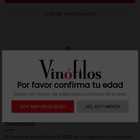
Añadir a mis favoritos
Resuelve tus dudas
Llámanos al teléfono 691 108 942, de lunes a viernes,
no festivos, de 9h a 17h.
Por favor confirma tu edad
Debes ser mayor de edad para continuar en la web

Descargar ficha
SOY MAYOR DE EDAD
NO, SOY MENOR
Descripción
El Cueva Ancestral Bestial 2023 es un espumoso ancestral