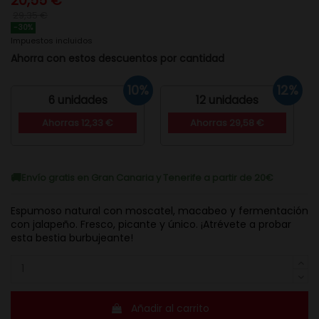
20,55 €
29,35 €
-30%
Impuestos incluidos
Ahorra con estos descuentos por cantidad
10%
12%
6 unidades
12 unidades
Ahorras 12,33 €
Ahorras 29,58 €
Envío gratis en Gran Canaria y Tenerife a partir de 20€
Espumoso natural con moscatel, macabeo y fermentación
con jalapeño. Fresco, picante y único. ¡Atrévete a probar
esta bestia burbujeante!
Añadir al carrito