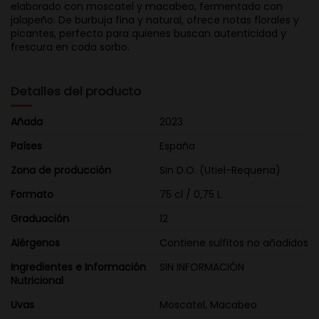
elaborado con moscatel y macabeo, fermentado con
jalapeño. De burbuja fina y natural, ofrece notas florales y
picantes, perfecto para quienes buscan autenticidad y
frescura en cada sorbo.
Detalles del producto
Añada
2023
Países
España
Zona de producción
Sin D.O. (Utiel-Requena)
Formato
75 cl / 0,75 L
Graduación
12
Alérgenos
Contiene sulfitos no añadidos
Ingredientes e Información
SIN INFORMACIÓN
Nutricional
Uvas
Moscatel, Macabeo