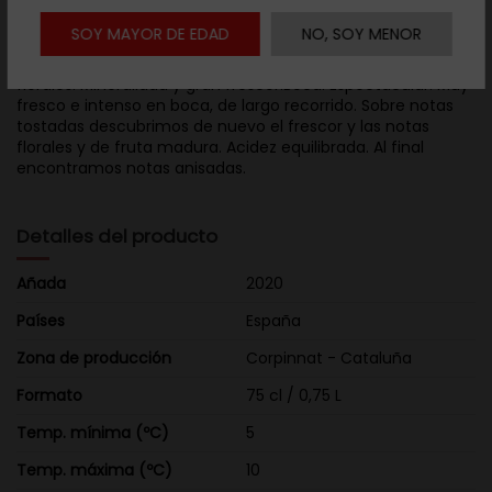
SOY MAYOR DE EDAD
NO, SOY MENOR
Vista: Amarillo pálido, limpio y brillante, con reflejos dorados.
Burbuja muy fina.Nariz: Fruta blanca madura y notas
florales. Mineralidad y gran frescor.Boca: Espectacular. Muy
fresco e intenso en boca, de largo recorrido. Sobre notas
tostadas descubrimos de nuevo el frescor y las notas
florales y de fruta madura. Acidez equilibrada. Al final
encontramos notas anisadas.
Detalles del producto
Añada
2020
Países
España
Zona de producción
Corpinnat - Cataluña
Formato
75 cl / 0,75 L
Temp. mínima (ºC)
5
Temp. máxima (ºC)
10