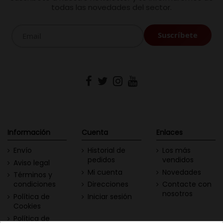
todas las novedades del sector.
Información
Cuenta
Enlaces
Envío
Historial de
Los más
pedidos
vendidos
Aviso legal
Mi cuenta
Novedades
Términos y
condiciones
Direcciones
Contacte con
nosotros
Política de
Iniciar sesión
Cookies
Política de