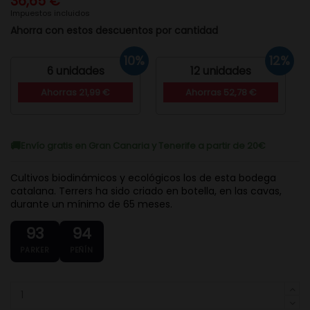
36,65 €
Impuestos incluidos
Ahorra con estos descuentos por cantidad
10%
12%
6 unidades
12 unidades
Ahorras 21,99 €
Ahorras 52,78 €
Envío gratis en Gran Canaria y Tenerife a partir de 20€
Cultivos biodinámicos y ecológicos los de esta bodega
catalana. Terrers ha sido criado en botella, en las cavas,
durante un mínimo de 65 meses.
93
94
PARKER
PEÑÍN