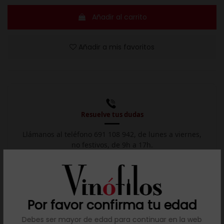
Añadir al carrito
Añadir a mis favoritos
Resuelve tus dudas
Llámanos al teléfono 691 108 942, de lunes a viernes,
no festivos, de 9h a 17h.

Descargar ficha
Por favor confirma tu edad
Debes ser mayor de edad para continuar en la web
Descripción