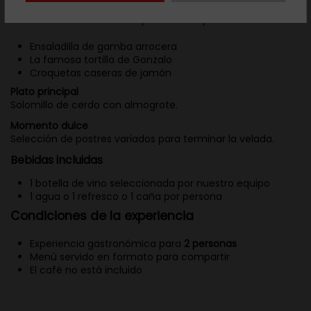
Para compartir
Una selección de nuestros platos más queridos:
Ensaladilla de gamba arrocera
La famosa tortilla de Gonzalo
Croquetas caseras de jamón
Plato principal
Solomillo de cerdo con almogrote.
Momento dulce
Selección de postres variados para terminar la velada.
Bebidas incluidas
1 botella de vino seleccionada por nuestro equipo
1 agua o 1 refresco o 1 caña por persona
Condiciones de la experiencia
Experiencia gastronómica para
2 personas
Menú servido en formato para compartir
El café no está incluido