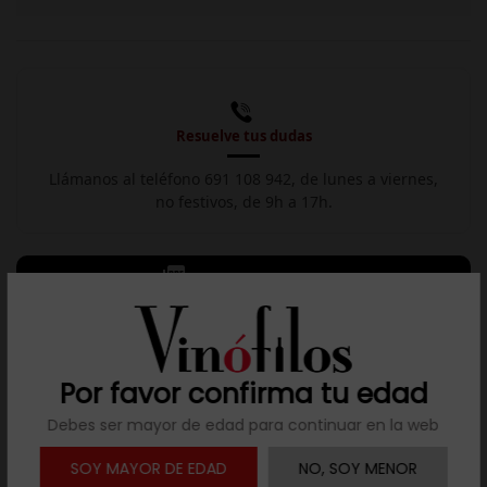
Resuelve tus dudas
Llámanos al teléfono 691 108 942, de lunes a viernes,
no festivos, de 9h a 17h.

Descargar ficha
Descripción
Por favor confirma tu edad
Qué incluye la experiencia
Debes ser mayor de edad para continuar en la web
Bienvenida
Pan de masa madre y aperitivo de la casa.
SOY MAYOR DE EDAD
NO, SOY MENOR