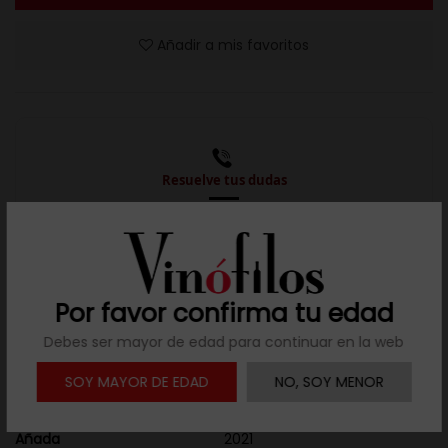
Añadir a mis favoritos
Resuelve tus dudas
Llámanos al teléfono 691 108 942, de lunes a viernes,
no festivos, de 9h a 17h.
Por favor confirma tu edad

Descargar ficha
Debes ser mayor de edad para continuar en la web
SOY MAYOR DE EDAD
NO, SOY MENOR
Detalles del producto
Añada
2021