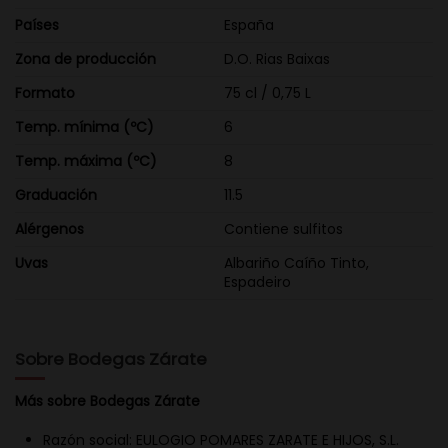
Países
España
Zona de producción
D.O. Rias Baixas
Formato
75 cl / 0,75 L
Temp. mínima (ºC)
6
Temp. máxima (ºC)
8
Graduación
11.5
Alérgenos
Contiene sulfitos
Uvas
Albariño Caíño Tinto,
Espadeiro
Sobre Bodegas Zárate
Más sobre Bodegas Zárate
Razón social: EULOGIO POMARES ZARATE E HIJOS, S.L.