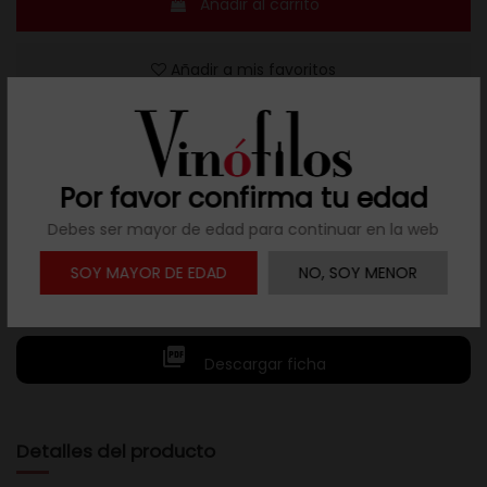
Añadir al carrito
Añadir a mis favoritos
Por favor confirma tu edad
Resuelve tus dudas
Debes ser mayor de edad para continuar en la web
Llámanos al teléfono 691 108 942, de lunes a viernes,
SOY MAYOR DE EDAD
NO, SOY MENOR
no festivos, de 9h a 17h.

Descargar ficha
Detalles del producto