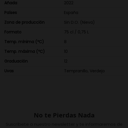
Añada
2022
Países
España
Zona de producción
Sin D.O. (Nieva)
Formato
75 cl / 0,75 L
Temp. mínima (ºC)
8
Temp. máxima (ºC)
10
Graduación
12
Uvas
Tempranillo, Verdejo
No te Pierdas Nada
Suscríbete a nuestro newsletter y te informaremos de