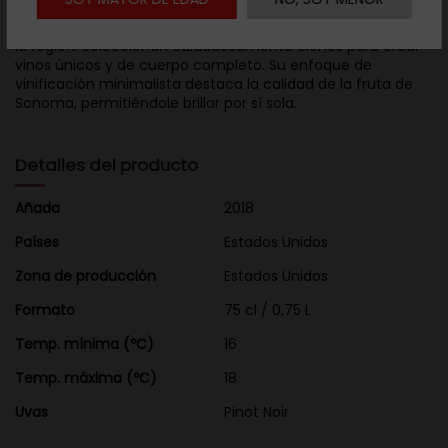
El vino Head High proviene en su totalidad del condado de
Sonoma, buscando en cada botella reflejar la diversidad de
la región. Seleccionan cuidadosamente clones para crear
vinos únicos y de cuerpo completo. Su enfoque de
vinificación minimalista destaca la calidad de la fruta de
Sonoma, permitiéndole brillar por sí sola.
Detalles del producto
Añada
2018
Países
Estados Unidos
Zona de producción
Estados Unidos
Formato
75 cl / 0,75 L
Temp. mínima (ºC)
16
Temp. máxima (ºC)
18
Uvas
Pinot Noir