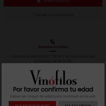
Añadir al carrito
Añadir a mis favoritos
Resuelve tus dudas
Llámanos al teléfono 691 108 942, de lunes a viernes,
no festivos, de 9h a 17h.

Descargar ficha
Por favor confirma tu edad
Debes ser mayor de edad para continuar en la web
Descripción
SOY MAYOR DE EDAD
NO, SOY MENOR