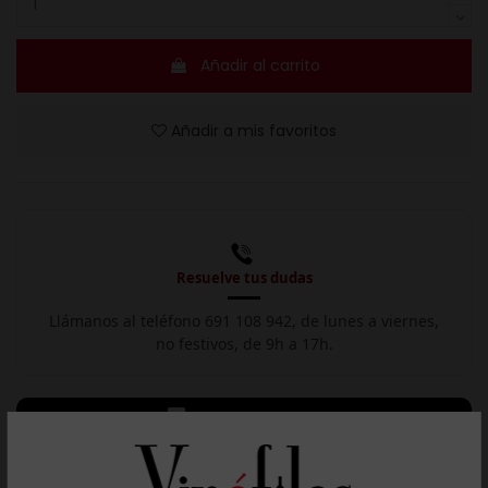
Añadir al carrito
Añadir a mis favoritos
Resuelve tus dudas
Llámanos al teléfono 691 108 942, de lunes a viernes,
no festivos, de 9h a 17h.

Descargar ficha