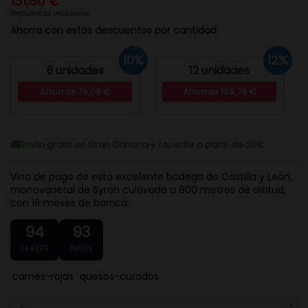
131,80 €
Impuestos incluidos
Ahorra con estos descuentos por cantidad
10%
12%
6 unidades
12 unidades
Ahorras 79,08 €
Ahorras 189,79 €
Envío gratis en Gran Canaria y Tenerife a partir de 20€
Vino de pago de esta excelente bodega de Castilla y León,
monovarietal de Syrah cultivada a 800 metros de altitud,
con 16 meses de barrica.
94
93
PARKER
PEÑÍN
carnes-rojas
quesos-curados