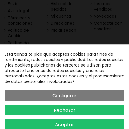
Envío
Historial de
Los más
pedidos
vendidos
Aviso legal
Mi cuenta
Novedades
Términos y
condiciones
Direcciones
Contacte con
nosotros
Política de
Iniciar sesión
Cookies
Política de
Privacidad
Esta tienda te pide que aceptes cookies para fines de
Contacta con nosotros
Descarga nuestra App
rendimiento, redes sociales y publicidad. Las redes sociales
y las cookies publicitarias de terceros se utilizan para
Todo el vino a tu
Nuestras Vinotecas:
ofrecerte funciones de redes sociales y anuncios
alcance
Vinofilos Triana: Viera y
personalizados. ¿Aceptas estas cookies y el procesamiento
Clavijo, 23 - Gran Canaria
de datos personales involucrados?
GC: 828071656
Configurar
Vinófilos Santa Cruz: Adán
Martín Menis, 5 - Tenerife
Rechazar
TF: 663387208
Aceptar