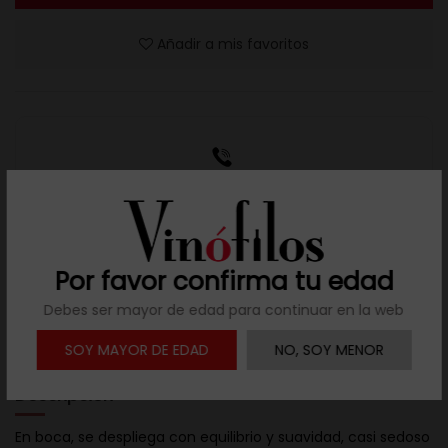
Añadir a mis favoritos
Resuelve tus dudas
Llámanos al teléfono 691 108 942, de lunes a viernes,
no festivos, de 9h a 17h.
Por favor confirma tu edad

Debes ser mayor de edad para continuar en la web
Descargar ficha
SOY MAYOR DE EDAD
NO, SOY MENOR
Descripción
En boca, se despliega con equilibrio y suavidad, casi sedoso