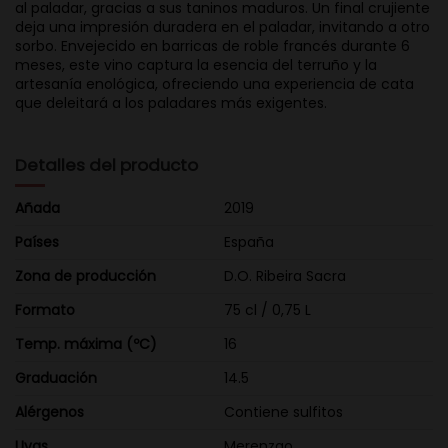
al paladar, gracias a sus taninos maduros. Un final crujiente
deja una impresión duradera en el paladar, invitando a otro
sorbo. Envejecido en barricas de roble francés durante 6
meses, este vino captura la esencia del terruño y la
artesanía enológica, ofreciendo una experiencia de cata
que deleitará a los paladares más exigentes.
Detalles del producto
Añada
2019
Países
España
Zona de producción
D.O. Ribeira Sacra
Formato
75 cl / 0,75 L
Temp. máxima (ºC)
16
Graduación
14.5
Alérgenos
Contiene sulfitos
Uvas
Merenzao