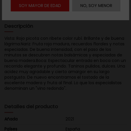

Descargar ficha
SOY MAYOR DE EDAD
NO, SOY MENOR
Descripción
Vista: Rojo picota con ribete color rubí. Brillante y de buena
lágrima.Nariz: Fruta roja madura, recuerdos florales y notas
especiadas. De buena intensidad, con el paso de los
minutos se descubren notas balsámicas y especiadas de
buena madera.Boca: Espectacular entrada en boca con un
recorrido elegante y profundo. Taninos pulidos, dulces. Una
acidez muy agradable y cierto amargor en su largo
postgusto. De nuevo encontramos el tostado de la
excelente madera y fruta al final. Lo que los especialistas
denominan un "vino redondo".
Detalles del producto
Añada
2021
Países
España