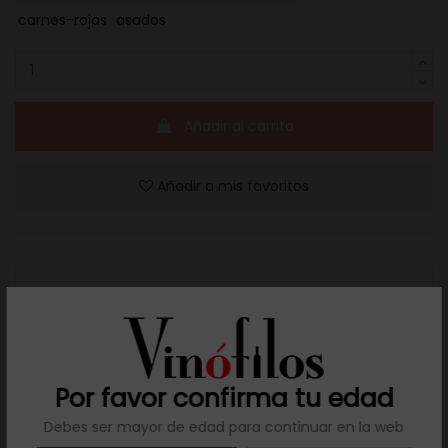
carnes-rojas
asados
Añadir al carrito
Añadir a mis favoritos
Resuelve tus dudas
Llámanos al teléfono 691 108 942, de lunes a viernes,
no festivos, de 9h a 17h.
Por favor confirma tu edad
Debes ser mayor de edad para continuar en la web