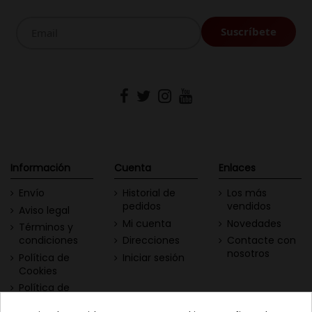
Información
Cuenta
Enlaces
Envío
Historial de
Los más
pedidos
vendidos
Aviso legal
Mi cuenta
Novedades
Términos y
condiciones
Direcciones
Contacte con
nosotros
Política de
Iniciar sesión
Cookies
Política de
Privacidad