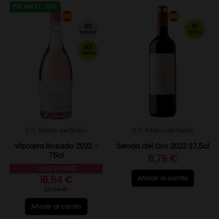
PROMO
/ -10%
90
91
PARKER
PEÑÍN
92
PEÑÍN
D.O. Ribera del Duero
D.O. Ribera del Duero
Vizcarra Rosado 2022 -
Senda del Oro 2022 37,5cl
75cl
8,75 €
LA VIE EN ROSÉ
18,54 €
Añadir al carrito
20,60 €
Añadir al carrito