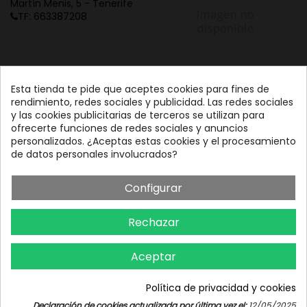
Martín Menis, 5 - Tenerife
TF: 663387208
Esta tienda te pide que aceptes cookies para fines de
rendimiento, redes sociales y publicidad. Las redes sociales
y las cookies publicitarias de terceros se utilizan para
ofrecerte funciones de redes sociales y anuncios
personalizados. ¿Aceptas estas cookies y el procesamiento
de datos personales involucrados?
Configurar
Rechazar
Aceptar
Política de privacidad y cookies
Iniciar chat
Declaración de cookies actualizada por última vez el:
12/05/2025