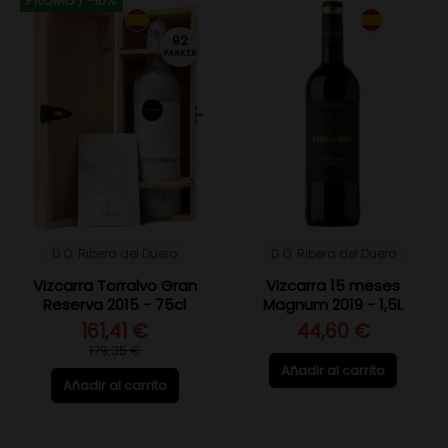
PROMO
/ -10%
92
PARKER
D.O. Ribera del Duero
D.O. Ribera del Duero
Vizcarra Torralvo Gran
Vizcarra 15 meses
Reserva 2015 - 75cl
Magnum 2019 - 1,5L
161,41 €
44,60 €
179,35 €
Añadir al carrito
Añadir al carrito