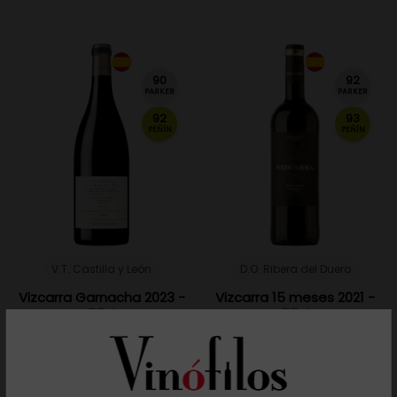
90
92
PARKER
PARKER
92
93
PEÑÍN
PEÑÍN
V.T. Castilla y León
D.O. Ribera del Duero
Vizcarra Garnacha 2023 -
Vizcarra 15 meses 2021 -
75cl
75cl
31,00 €
21,50 €
Añadir al carrito
Añadir al carrito