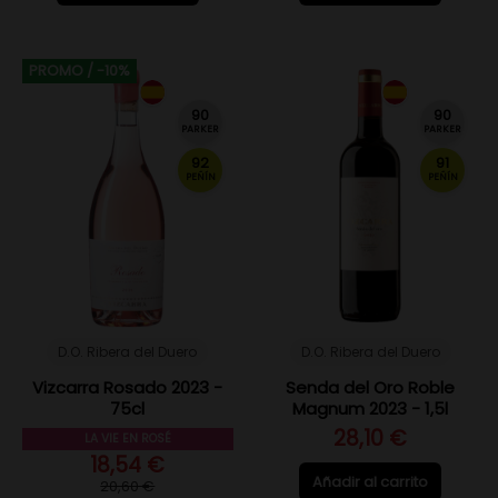
PROMO
/ -10%
90
90
PARKER
PARKER
92
91
PEÑÍN
PEÑÍN
D.O. Ribera del Duero
D.O. Ribera del Duero
Vizcarra Rosado 2023 -
Senda del Oro Roble
75cl
Magnum 2023 - 1,5l
28,10 €
LA VIE EN ROSÉ
18,54 €
Añadir al carrito
20,60 €