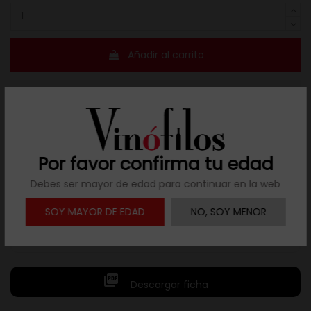
Añadir al carrito
Añadir a mis favoritos
Por favor confirma tu edad
Debes ser mayor de edad para continuar en la web
Resuelve tus dudas
SOY MAYOR DE EDAD
NO, SOY MENOR
Llámanos al teléfono 691 108 942, de lunes a viernes,
no festivos, de 9h a 17h.

Descargar ficha