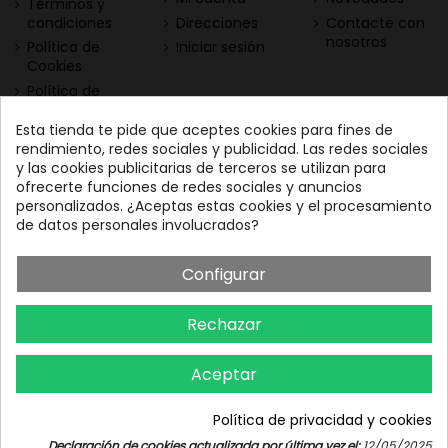
Términos y
condiciones
Direcciones
Contacte con
nosotros
Política de
Iniciar sesión
Cookies
Política de
Privacidad
Esta tienda te pide que aceptes cookies para fines de
Contacta con nosotros
Descarga nuestra App
rendimiento, redes sociales y publicidad. Las redes sociales
y las cookies publicitarias de terceros se utilizan para
Todo el vino a tu
Nuestras Vinotecas:
ofrecerte funciones de redes sociales y anuncios
alcance
Vinofilos Triana: Viera y
personalizados. ¿Aceptas estas cookies y el procesamiento
Clavijo, 23 - Gran Canaria
de datos personales involucrados?
GC: 828071656
Configurar
Vinófilos Santa Cruz: Adán
Martín Menis, 5 - Tenerife
Rechazar
TF: 663387208
Aceptar
Política de privacidad y cookies
Iniciar chat
Declaración de cookies actualizada por última vez el:
12/05/2025