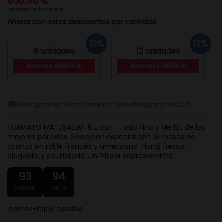
830,90 €
Impuestos incluidos
Ahorra con estos descuentos por cantidad
10%
12%
6 unidades
12 unidades
Ahorras 498,54 €
Ahorras 1.196,50 €
Envío gratis en Gran Canaria y Tenerife a partir de 20€
FORMATO MATUSALEM 6 Litros - Tinto fino y Merlot de las
mejores parcelas. Selección especial con 18 meses de
crianza en roble francés y americano. Floral, fresco,
elegante y equilibrado. Un Ribera impresionante.
93
94
PARKER
PEÑÍN
carnes-rojas
asados