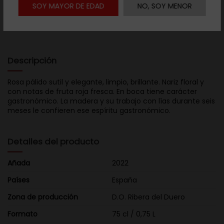
SOY MAYOR DE EDAD
NO, SOY MENOR

Descargar ficha
Descripción
Rosa pálido sutil y elegante, limpio, brillante. Nariz floral y
con notas de fruta roja fresca. En boca tiene carácter
gastronómico. La madera y su trabajo con lías durante seis
meses le confieren ese espíritu gastronómico.
Detalles del producto
Añada
2022
Países
España
Zona de producción
D.O. Ribera del Duero
Formato
75 cl / 0,75 L