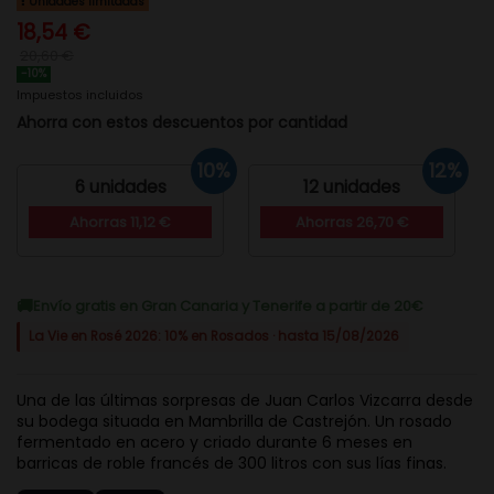
Unidades limitadas
18,54 €
20,60 €
-10%
Impuestos incluidos
Ahorra con estos descuentos por cantidad
10%
12%
6 unidades
12 unidades
Ahorras 11,12 €
Ahorras 26,70 €
Envío gratis en Gran Canaria y Tenerife a partir de 20€
La Vie en Rosé 2026: 10% en Rosados · hasta 15/08/2026
Una de las últimas sorpresas de Juan Carlos Vizcarra desde
su bodega situada en Mambrilla de Castrejón. Un rosado
fermentado en acero y criado durante 6 meses en
barricas de roble francés de 300 litros con sus lías finas.