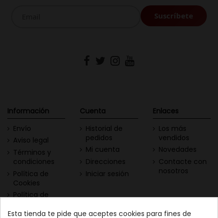
Información
Cuenta
Enlaces
Envío
Historial de
Los más
pedidos
vendidos
Aviso legal
Mi cuenta
Novedades
Términos y
condiciones
Direcciones
Contacte con
nosotros
Política de
Iniciar sesión
Cookies
Política de
Privacidad
Esta tienda te pide que aceptes cookies para fines de