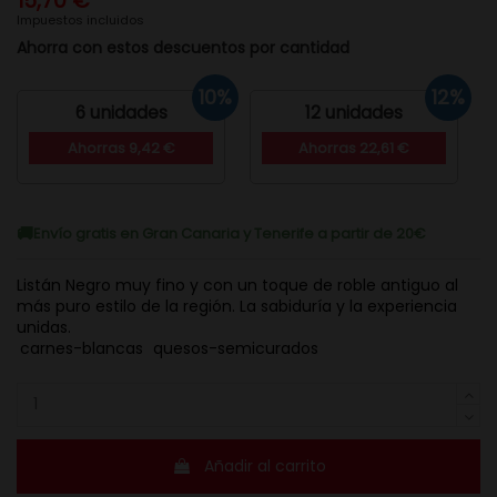
15,70 €
Impuestos incluidos
Ahorra con estos descuentos por cantidad
10%
12%
6 unidades
12 unidades
Ahorras 9,42 €
Ahorras 22,61 €
Envío gratis en Gran Canaria y Tenerife a partir de 20€
Listán Negro muy fino y con un toque de roble antiguo al
más puro estilo de la región. La sabiduría y la experiencia
unidas.
carnes-blancas
quesos-semicurados
Añadir al carrito