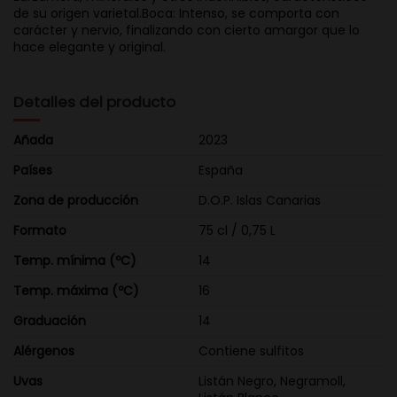
de su origen varietal.Boca: Intenso, se comporta con
carácter y nervio, finalizando con cierto amargor que lo
hace elegante y original.
Detalles del producto
Añada
2023
Países
España
Zona de producción
D.O.P. Islas Canarias
Formato
75 cl / 0,75 L
Temp. mínima (ºC)
14
Temp. máxima (ºC)
16
Graduación
14
Alérgenos
Contiene sulfitos
Uvas
Listán Negro, Negramoll,