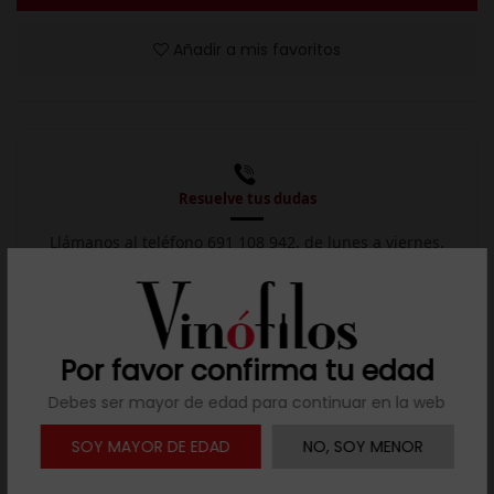
Añadir a mis favoritos
Resuelve tus dudas
Llámanos al teléfono 691 108 942, de lunes a viernes,
no festivos, de 9h a 17h.

Descargar ficha
Por favor confirma tu edad
Debes ser mayor de edad para continuar en la web
SOY MAYOR DE EDAD
NO, SOY MENOR
1136 opiniones en
4.8 / 5