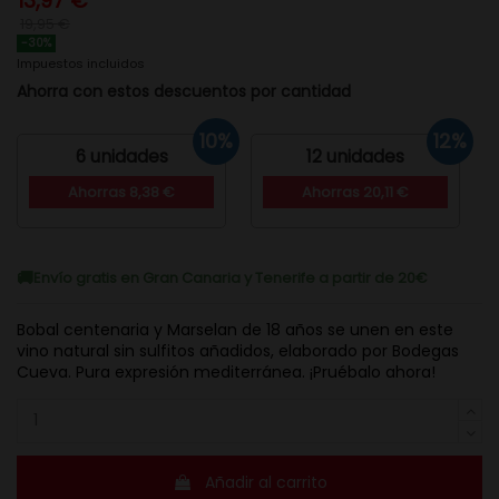
13,97 €
19,95 €
-30%
Impuestos incluidos
Ahorra con estos descuentos por cantidad
10%
12%
6 unidades
12 unidades
Ahorras 8,38 €
Ahorras 20,11 €
Envío gratis en Gran Canaria y Tenerife a partir de 20€
Bobal centenaria y Marselan de 18 años se unen en este
vino natural sin sulfitos añadidos, elaborado por Bodegas
Cueva. Pura expresión mediterránea. ¡Pruébalo ahora!​
Añadir al carrito