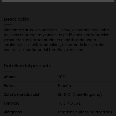
Descripción
Vino tinto natural de Bodegas Cueva, elaborado con Bobal
de viñas centenarias y Marselan de 18 años. Fermentación
y maceración por separado en depósitos de acero
inoxidable, sin sulfitos añadidos, respetando la expresión
varietal y el carácter del terruño valenciano.​
Detalles del producto
Añada
2023
Países
España
Zona de producción
Sin D.O. (Utiel-Requena)
Formato
75 cl / 0,75 L
Alérgenos
Contiene sulfitos no añadidos