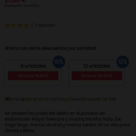
27,80 €
Impuestos incluidos
1 opinión
Ahorra con estos descuentos por cantidad
10%
12%
6 unidades
12 unidades
Ahorras 16,68 €
Ahorras 40,03 €
Envío gratis en Gran Canaria y Tenerife a partir de 20€
Se añaden las pieles del albillo en el proceso de
elaboración. Mayor frescura y mucha mucha fruta. De
trago largo, menos alcohol y menos tanino. Es un vino para
climas cálidos.