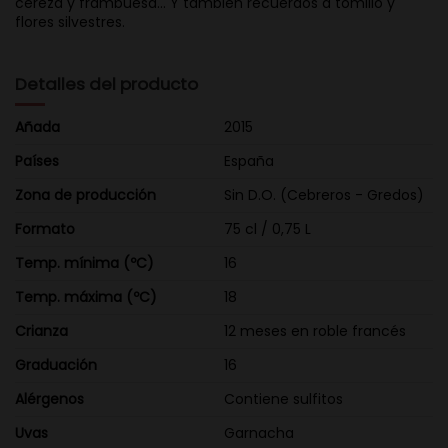
cereza y frambuesa... Y también recuerdos a tomillo y
flores silvestres.
Detalles del producto
Añada
2015
Países
España
Zona de producción
Sin D.O. (Cebreros - Gredos)
Formato
75 cl / 0,75 L
Temp. mínima (ºC)
16
Temp. máxima (ºC)
18
Crianza
12 meses en roble francés
Graduación
16
Alérgenos
Contiene sulfitos
Uvas
Garnacha