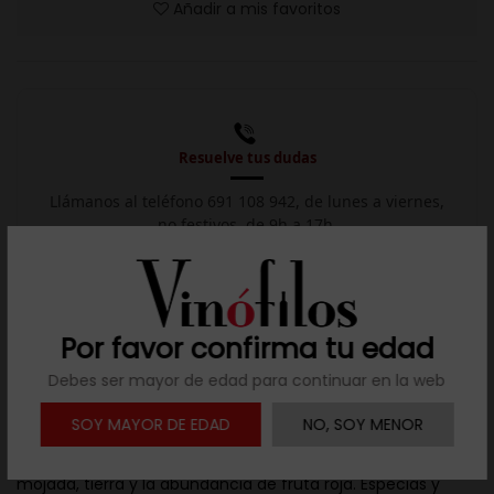
Añadir a mis favoritos
Resuelve tus dudas
Llámanos al teléfono 691 108 942, de lunes a viernes,
no festivos, de 9h a 17h.

Descargar ficha
Por favor confirma tu edad
Debes ser mayor de edad para continuar en la web
Descripción
SOY MAYOR DE EDAD
NO, SOY MENOR
Color rojo rubí, de capa media baja, ligero y brillante. Nariz
en la que el protagonismo lo tienen las notas de piedra
mojada, tierra y la abundancia de fruta roja. Especias y