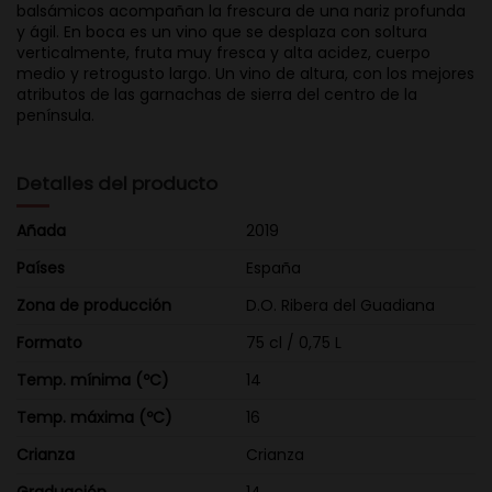
balsámicos acompañan la frescura de una nariz profunda
y ágil. En boca es un vino que se desplaza con soltura
verticalmente, fruta muy fresca y alta acidez, cuerpo
medio y retrogusto largo. Un vino de altura, con los mejores
atributos de las garnachas de sierra del centro de la
península.
Detalles del producto
Añada
2019
Países
España
Zona de producción
D.O. Ribera del Guadiana
Formato
75 cl / 0,75 L
Temp. mínima (ºC)
14
Temp. máxima (ºC)
16
Crianza
Crianza