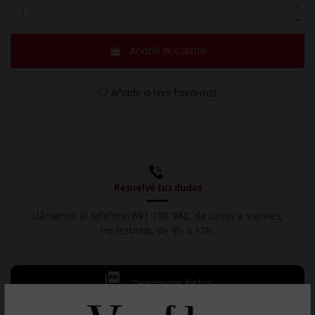
Añadir al carrito
Añadir a mis favoritos
Resuelve tus dudas
Llámanos al teléfono 691 108 942, de lunes a viernes,
no festivos, de 9h a 17h.

Descargar ficha