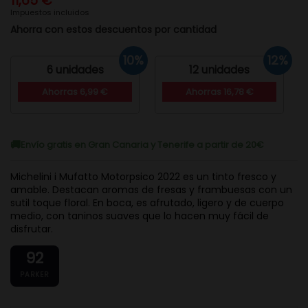
11,65 €
Impuestos incluidos
Ahorra con estos descuentos por cantidad
10%
12%
6 unidades
12 unidades
Ahorras 6,99 €
Ahorras 16,78 €
Envío gratis en Gran Canaria y Tenerife a partir de 20€
Michelini i Mufatto Motorpsico 2022 es un tinto fresco y
amable. Destacan aromas de fresas y frambuesas con un
sutil toque floral. En boca, es afrutado, ligero y de cuerpo
medio, con taninos suaves que lo hacen muy fácil de
disfrutar.
92
PARKER