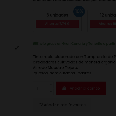
10%
6 unidades
12 unid
Ahorras 7,74 €
Ahorras 18
Envío gratis en Gran Canaria y Tenerife a parti
Tinto roble elaborado con Tempranillo de P
alrededores cultivados de manera orgánica
Alfredo Maestro Tejero.
quesos-semicurados
pastas
Añadir al carrito
Añadir a mis favoritos