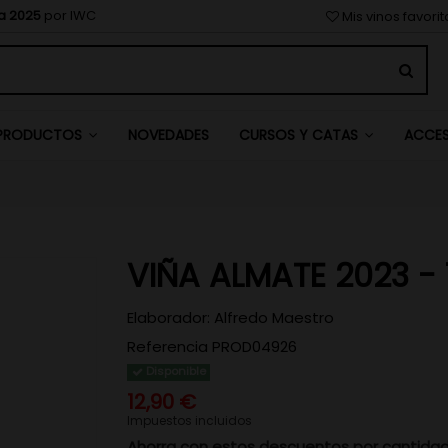
a 2025
por IWC
Mis vinos favori
NOVEDADES
PRODUCTOS
CURSOS Y CATAS
ACCE
VIÑA ALMATE 2023 -
Elaborador:
Alfredo Maestro
Referencia
PROD04926
Disponible
12,90 €
Impuestos incluidos
Ahorra con estos descuentos por cantida