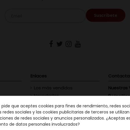
Enlaces
Contacta
Los más vendidos
Nuestras 
Novedades
Vinofilos
23 - Gran
Contacte con nosotros
e pide que aceptes cookies para fines de rendimiento, redes soci
GC: 828
s redes sociales y las cookies publicitarias de terceros se utiliza
ciones de redes sociales y anuncios personalizados. ¿Aceptas e
Vinófilo
ento de datos personales involucrados?
Martín Men