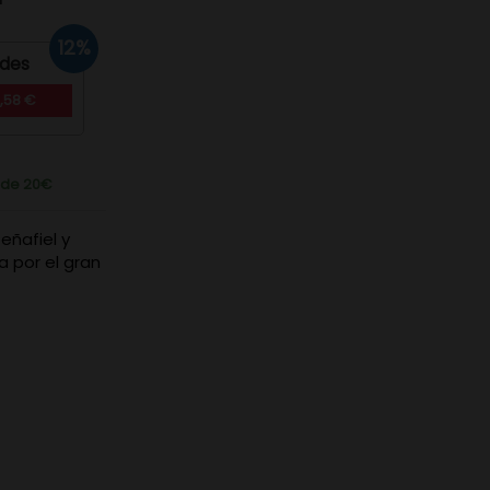
12%
ades
,58 €
r de 20€
eñafiel y
 por el gran