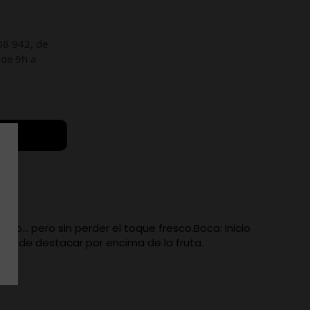
08 942, de
 de 9h a
ado... pero sin perder el toque fresco.Boca: Inicio
paz de destacar por encima de la fruta.