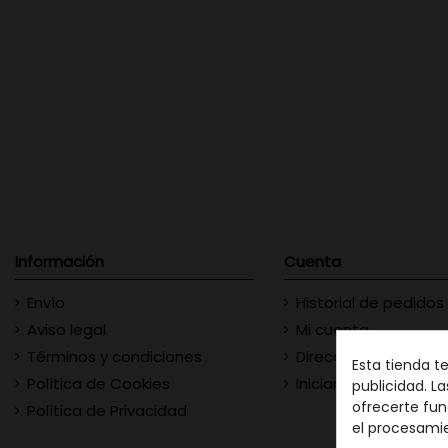
Información
Cuenta
Envío
Historial de pedidos
Aviso legal
Mi cuenta
Términos y condiciones
Direcciones
Esta tienda t
Política de Cookies
Iniciar sesión
publicidad. La
ofrecerte fun
Política de Privacidad
el procesami