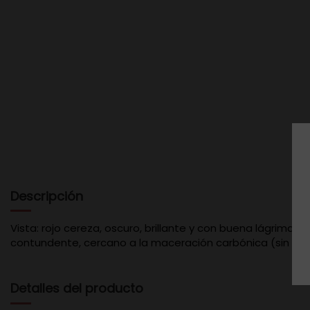
Descripción
Vista: rojo cereza, oscuro, brillante y con buena lágrima. N
contundente, cercano a la maceración carbónica (sin serl
Detalles del producto