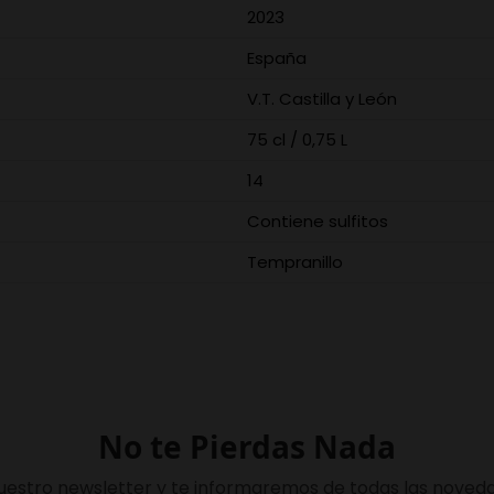
2023
España
V.T. Castilla y León
75 cl / 0,75 L
14
Contiene sulfitos
Tempranillo
No te Pierdas Nada
uestro newsletter y te informaremos de todas las noveda