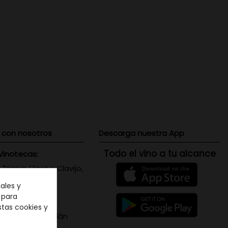
 con nosotros
Descarga nuestra App
Todo el vino a tu alcance
Vinotecas:
 Triana: Viera y Clavijo,
 Canaria
ales y
071656
n para
stas cookies y
s Santa Cruz: Adán
is, 5 - Tenerife