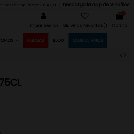
Descarga la app de Vinófilos
tos del Tasting Room 2024 (
0
)
0
Iniciar sesión
Mis vinos favoritos(
)
Carrito
REBAJAS
BLOG
CLUB DE VINOS
SORIOS
 75CL
d