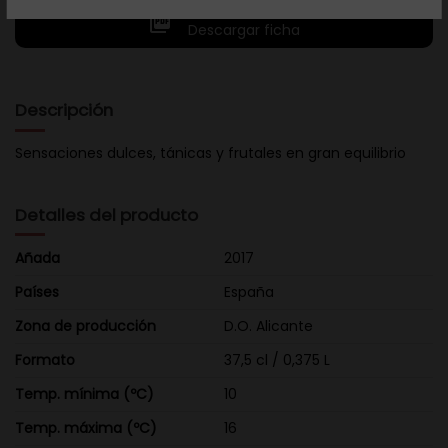

Descargar ficha
Descripción
Sensaciones dulces, tánicas y frutales en gran equilibrio
Detalles del producto
Añada
2017
Países
España
Zona de producción
D.O. Alicante
Formato
37,5 cl / 0,375 L
Temp. mínima (ºC)
10
Temp. máxima (ºC)
16