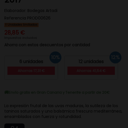
Elaborador:
Bodegas Artadi
Referencia
PROD00626
Unidades limitadas
28,85 €
Impuestos incluidos
Ahorra con estos descuentos por cantidad
10%
12%
6 unidades
12 unidades
Ahorras 17,31 €
Ahorras 41,54 €
Envío gratis en Gran Canaria y Tenerife a partir de 20€
La expresión frutal de las uvas maduras, la sutileza de los
taninos saturados y una balsámica frescura mediterránea,
ensamblados con fuerza y rotundidad.