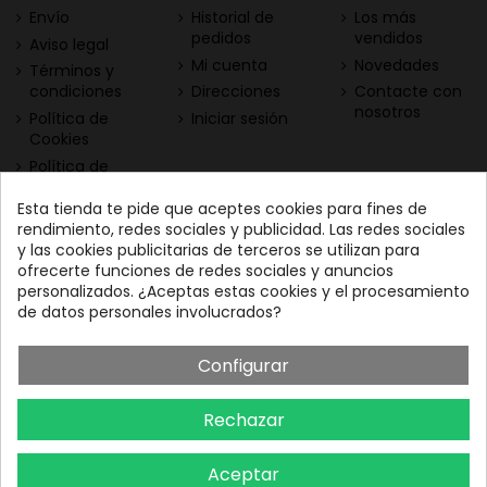
Envío
Historial de
Los más
pedidos
vendidos
Aviso legal
Mi cuenta
Novedades
Términos y
condiciones
Direcciones
Contacte con
nosotros
Política de
Iniciar sesión
Cookies
Política de
Privacidad
Esta tienda te pide que aceptes cookies para fines de
Contacta con nosotros
Descarga nuestra App
rendimiento, redes sociales y publicidad. Las redes sociales
y las cookies publicitarias de terceros se utilizan para
Todo el vino a tu
Nuestras Vinotecas:
ofrecerte funciones de redes sociales y anuncios
alcance
Vinofilos Triana: Viera y
personalizados. ¿Aceptas estas cookies y el procesamiento
Clavijo, 23 - Gran Canaria
de datos personales involucrados?
GC: 828071656
Configurar
Vinófilos Santa Cruz: Adán
Martín Menis, 5 - Tenerife
Rechazar
TF: 663387208
Aceptar