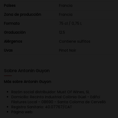
Países
Francia
Zona de producción
Francia
Formato
75 cl / 0,75 L
Graduación
12.5
Alérgenos
Contiene sulfitos
Uvas
Pinot Noir
Sobre Antonin Guyon
Más sobre Antonin Guyon
Razón social distribuidor: Must Of Wines, SL
Domicilio: Recinto Industrial Colònia Güel - Edifci
Filatures Local - 08690 - Santa Coloma de Cervelló
Registro Sanitario: 40.07767/CAT
Página web: