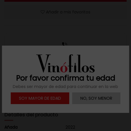
Añadir a mis favoritos
Resuelve tus dudas
Llámanos al teléfono 691 108 942, de lunes a viernes,
no festivos, de 9h a 17h.
Por favor confirma tu edad
Debes ser mayor de edad para continuar en la web

Descargar ficha
SOY MAYOR DE EDAD
NO, SOY MENOR
Detalles del producto
Añada
2022