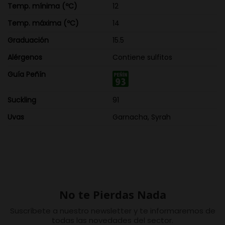
Temp. mínima (ºC)
12
Temp. máxima (ºC)
14
Graduación
15.5
Alérgenos
Contiene sulfitos
Guía Peñín
Suckling
91
Uvas
Garnacha, Syrah
No te Pierdas Nada
Suscríbete a nuestro newsletter y te informaremos de
todas las novedades del sector.