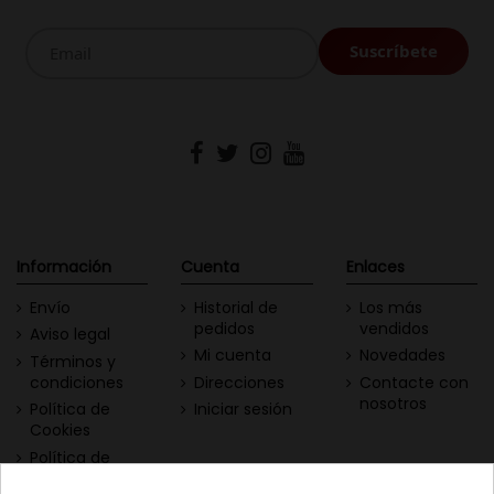
Información
Cuenta
Enlaces
Envío
Historial de
Los más
pedidos
vendidos
Aviso legal
Mi cuenta
Novedades
Términos y
condiciones
Direcciones
Contacte con
nosotros
Política de
Iniciar sesión
Cookies
Política de
Privacidad