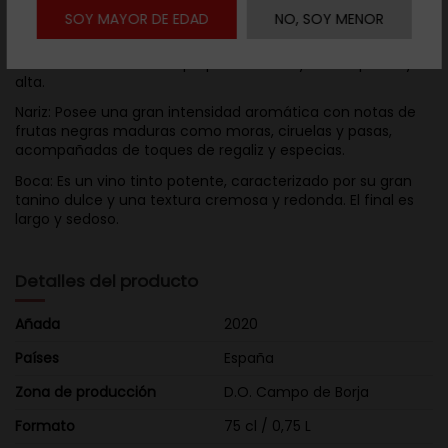
Descripción
SOY MAYOR DE EDAD
NO, SOY MENOR
Vista: Presenta un color púrpura intenso y una capa muy
alta.
Nariz: Posee una gran intensidad aromática con notas de
frutas negras maduras como moras, ciruelas y pasas,
acompañadas de toques de regaliz y especias.
Boca: Es un vino tinto potente, caracterizado por su gran
tanino dulce y una textura cremosa y redonda. El final es
largo y sedoso.
Detalles del producto
Añada
2020
Países
España
Zona de producción
D.O. Campo de Borja
Formato
75 cl / 0,75 L