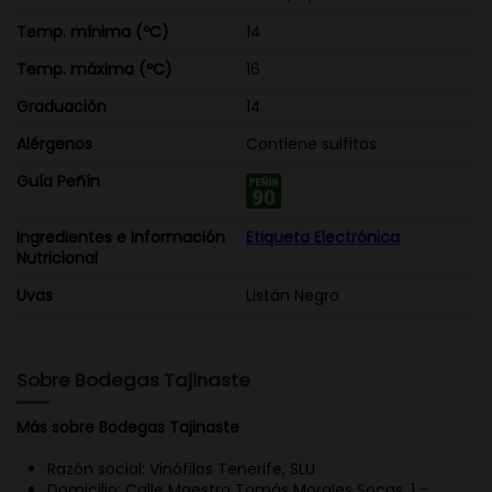
Temp. mínima (ºC)
14
Temp. máxima (ºC)
16
Graduación
14
Alérgenos
Contiene sulfitos
Guía Peñín
Ingredientes e Información
Etiqueta Electrónica
Nutricional
Uvas
Listán Negro
Sobre Bodegas Tajinaste
Más sobre Bodegas Tajinaste
Razón social: Vinófilos Tenerife, SLU
Domicilio: Calle Maestro Tomás Morales Socas, 1 -