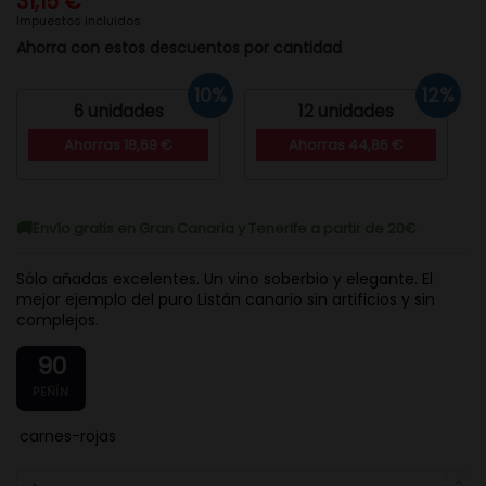
31,15 €
Impuestos incluidos
Ahorra con estos descuentos por cantidad
10%
12%
6 unidades
12 unidades
Ahorras 18,69 €
Ahorras 44,86 €
Envío gratis en Gran Canaria y Tenerife a partir de 20€
Sólo añadas excelentes. Un vino soberbio y elegante. El
mejor ejemplo del puro Listán canario sin artificios y sin
complejos.
90
PEÑÍN
carnes-rojas