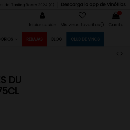
Descarga la app de Vinófilos
tos del Tasting Room 2024 (
0
)
0
Iniciar sesión
Mis vinos favoritos(
)
Carrito
REBAJAS
BLOG
CLUB DE VINOS
SORIOS
ES DU
75CL