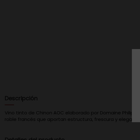
Descripción
Vino tinto de Chinon AOC elaborado por Domaine Philippe 
roble francés que aportan estructura, frescura y eleganci
Detalles del producto