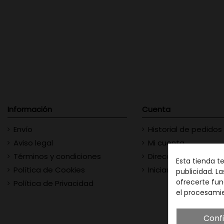
Información
Cuenta
Envío
Historial de pedidos
Aviso legal
Mi cuenta
Términos y condiciones
Direcciones
Esta tienda t
Política de Cookies
Iniciar sesión
publicidad. La
ofrecerte fun
Política de Privacidad
el procesami
Conf