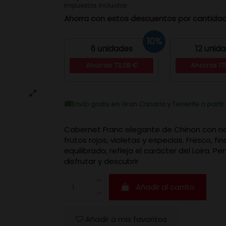
Impuestos incluidos
Ahorra con estos descuentos por cantida
10%
6 unidades
12 unid
Ahorras 73,08 €
Ahorras 17
Envío gratis en Gran Canaria y Tenerife a parti
Cabernet Franc elegante de Chinon con n
frutos rojos, violetas y especias. Fresco, fi
equilibrado, refleja el carácter del Loira. P
disfrutar y descubrir
Añadir al carrito
Añadir a mis favoritos