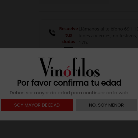
Resuelve
Llámanos al teléfono 691 1
tus
lunes a viernes, no festivos,
dudas
17h.

Descargar ficha
Por favor confirma tu edad
Debes ser mayor de edad para continuar en la web
SOY MAYOR DE EDAD
NO, SOY MENOR
Alliet con Cabernet Franc del viñedo Les Varennes du Grand 
a.