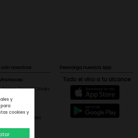
 con nosotros
Descarga nuestra App
Todo el vino a tu alcance
Vinotecas:
 Triana: Viera y Clavijo,
 Canaria
ales y
071656
n para
stas cookies y
s Santa Cruz: Adán
is, 5 - Tenerife
387208
ptar