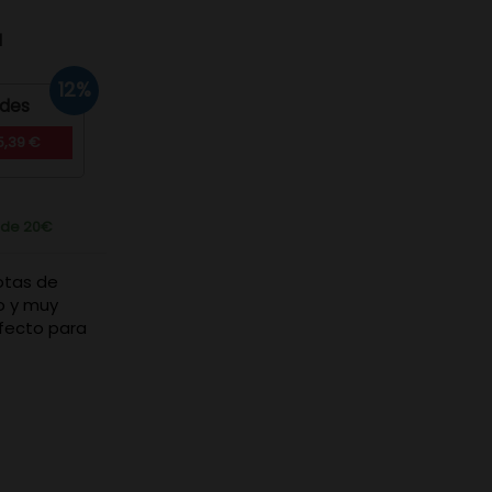
d
12%
ades
5,39 €
r de 20€
otas de
no y muy
erfecto para