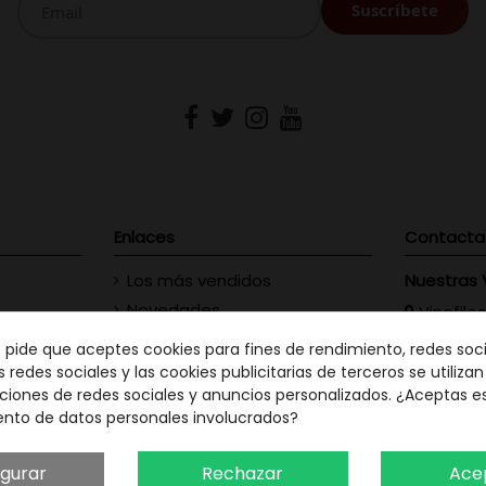
Enlaces
Contacta
Los más vendidos
Nuestras 
Novedades
Vinofilos
23 - Gran
Contacte con nosotros
e pide que aceptes cookies para fines de rendimiento, redes soci
GC: 828
s redes sociales y las cookies publicitarias de terceros se utiliza
ciones de redes sociales y anuncios personalizados. ¿Aceptas e
Vinófilo
ento de datos personales involucrados?
Martín Men
TF: 663
igurar
Rechazar
Ace