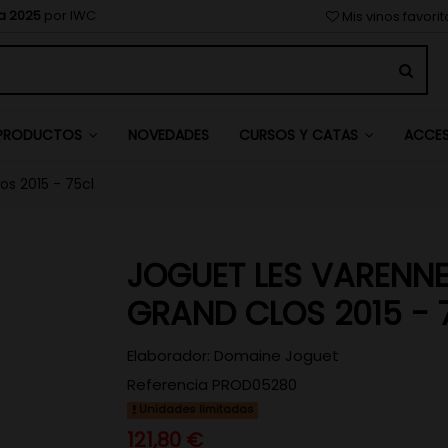
a 2025
por IWC
Mis vinos favori
NOVEDADES
PRODUCTOS
CURSOS Y CATAS
ACCE
s 2015 - 75cl
JOGUET LES VARENN
GRAND CLOS 2015 - 
Elaborador:
Domaine Joguet
Referencia
PROD05280
Unidades limitadas
121,80 €