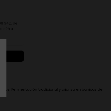
08 942, de
 de 9h a
Clos. Fermentación tradicional y crianza en barricas de