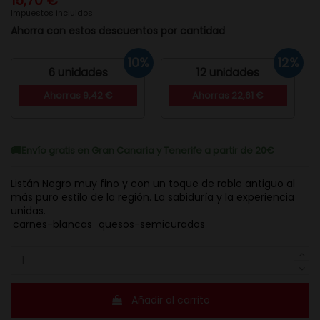
15,70 €
Impuestos incluidos
Ahorra con estos descuentos por cantidad
10%
12%
6 unidades
12 unidades
Ahorras 9,42 €
Ahorras 22,61 €
Envío gratis en Gran Canaria y Tenerife a partir de 20€
Listán Negro muy fino y con un toque de roble antiguo al
más puro estilo de la región. La sabiduría y la experiencia
unidas.
carnes-blancas
quesos-semicurados
Añadir al carrito