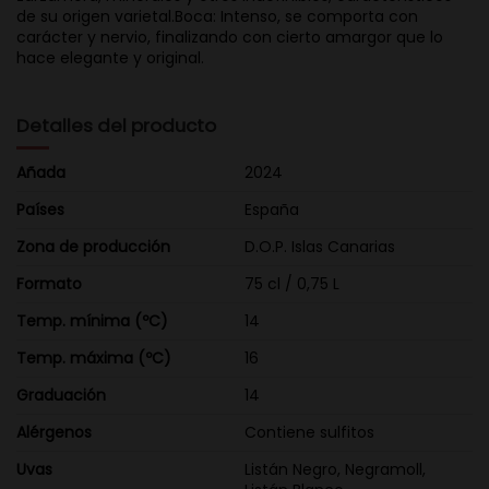
de su origen varietal.Boca: Intenso, se comporta con
carácter y nervio, finalizando con cierto amargor que lo
hace elegante y original.
Detalles del producto
Añada
2024
Países
España
Zona de producción
D.O.P. Islas Canarias
Formato
75 cl / 0,75 L
Temp. mínima (ºC)
14
Temp. máxima (ºC)
16
Graduación
14
Alérgenos
Contiene sulfitos
Uvas
Listán Negro, Negramoll,